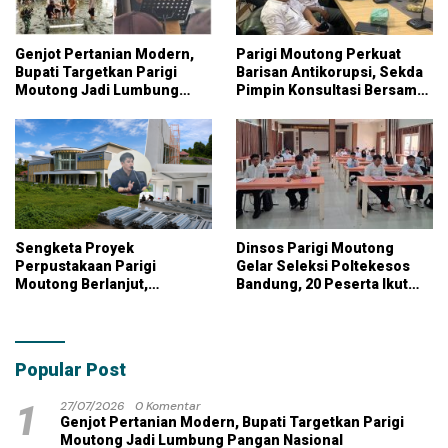
Genjot Pertanian Modern,
Parigi Moutong Perkuat
Bupati Targetkan Parigi
Barisan Antikorupsi, Sekda
Moutong Jadi Lumbung
Pimpin Konsultasi Bersama
Pangan Nasional
KPK
Sengketa Proyek
Dinsos Parigi Moutong
Perpustakaan Parigi
Gelar Seleksi Poltekesos
Moutong Berlanjut,
Bandung, 20 Peserta Ikut
Kontraktor Klaim Biayai
Ujian
Pekerjaan Tambahan
dengan Dana Pribadi
Popular Post
1
27/07/2026
0 Komentar
Genjot Pertanian Modern, Bupati Targetkan Parigi
Moutong Jadi Lumbung Pangan Nasional