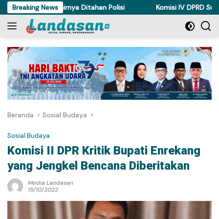
Langsung
di Torue Akhirnya Ditahan Polisi
Breaking News
Komisi IV DPRD Sulteng Pe
ke
konten
Beranda
Sosial Budaya
Sosial Budaya
Komisi II DPR Kritik Bupati Enrekang
yang Jengkel Bencana Diberitakan
Media Landasan
15/10/2022