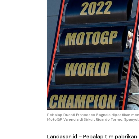
Pebalap Ducati Francesco Bagnaia dipastikan me
MotoGP Valencia di Sirkuit Ricardo Tormo, Spanyol
Landasan.id –
Pebalap tim pabrikan 