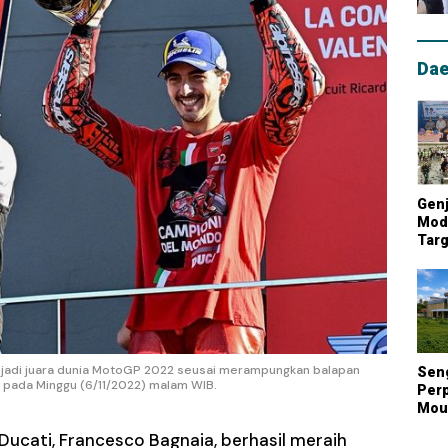
Dae
Genj
Mode
Targ
Mou
Lum
Nasi
njadi juara dunia MotoGP 2022 seusai merampungkan balapan
Sen
, pada Minggu (6/11/2022) malam WIB.
Perp
Mout
Kont
Ducati, Francesco Bagnaia, berhasil meraih
Biay