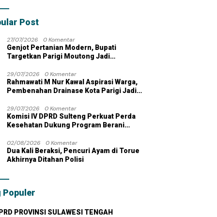
bahan dengan
 Pribadi
ular Post
27/07/2026
0 Komentar
Genjot Pertanian Modern, Bupati
Targetkan Parigi Moutong Jadi
Lumbung Pangan Nasional
29/07/2026
0 Komentar
Rahmawati M Nur Kawal Aspirasi Warga,
Pembenahan Drainase Kota Parigi Jadi
Prioritas
29/07/2026
0 Komentar
Komisi IV DPRD Sulteng Perkuat Perda
Kesehatan Dukung Program Berani
Sehat
02/08/2026
0 Komentar
Dua Kali Beraksi, Pencuri Ayam di Torue
Akhirnya Ditahan Polisi
 Populer
PRD PROVINSI SULAWESI TENGAH