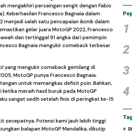
Tam
lah mengakhiri persaingan sengit dengan Fabio
Dana
). Keberhasilan Francesco Bagnaia dalam
Pop
2 menjadi salah satu pencapaian ikonik dalam
1
emastikan gelar juara MotoGP 2022, Francesco
awah dan tertinggal 91 angka dari pemimpin
ancesco Bagnaia mengukir comeback terbesar
2
3
ool yang mengukir comeback gemilang di
 2005, MotoGP punya Francesco Bagnaia.
ntangan untuk memangkas defisit poin. Bahkan,
4
i ketika meraih hasil buruk pada MotoGP
ku sangat sedih setelah finis di peringkat ke-15
Tag
t secepatnya. Potensi kami jauh lebih tinggi
ampungkan balapan MotoGP Mandalika, dikutip
D