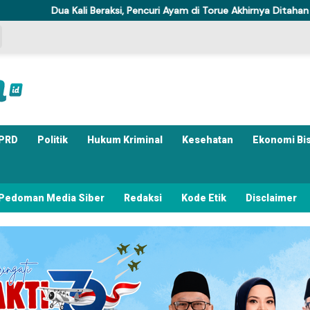
ali Beraksi, Pencuri Ayam di Torue Akhirnya Ditahan Polisi
K
PRD
Politik
Hukum Kriminal
Kesehatan
Ekonomi Bi
Pedoman Media Siber
Redaksi
Kode Etik
Disclaimer