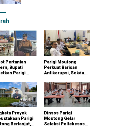
rah
ot Pertanian
Parigi Moutong
rn, Bupati
Perkuat Barisan
etkan Parigi
Antikorupsi, Sekda
tong Jadi
Pimpin Konsultasi
bung Pangan
Bersama KPK
onal
gketa Proyek
Dinsos Parigi
ustakaan Parigi
Moutong Gelar
ong Berlanjut,
Seleksi Poltekesos
raktor Klaim
Bandung, 20 Peserta
ai Pekerjaan
Ikut Ujian