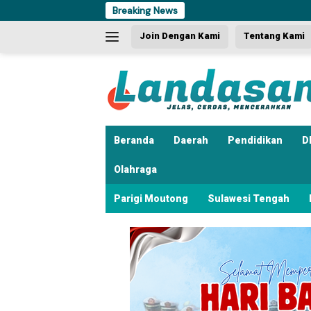
Langsung
Breaking News
Dua K
ke
Join Dengan Kami
Tentang Kami
konten
Beranda
Daerah
Pendidikan
D
Olahraga
Parigi Moutong
Sulawesi Tengah