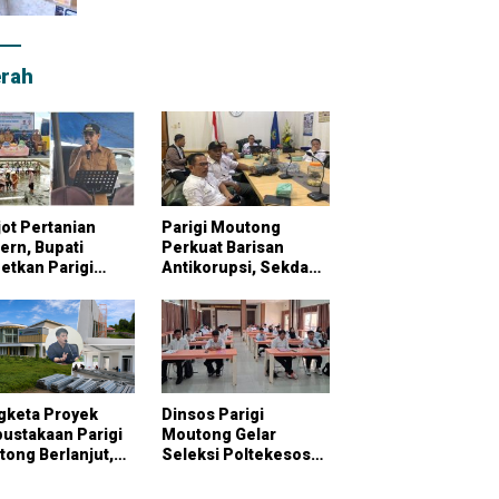
rah
ot Pertanian
Parigi Moutong
rn, Bupati
Perkuat Barisan
etkan Parigi
Antikorupsi, Sekda
tong Jadi
Pimpin Konsultasi
bung Pangan
Bersama KPK
onal
gketa Proyek
Dinsos Parigi
ustakaan Parigi
Moutong Gelar
ong Berlanjut,
Seleksi Poltekesos
raktor Klaim
Bandung, 20 Peserta
ai Pekerjaan
Ikut Ujian