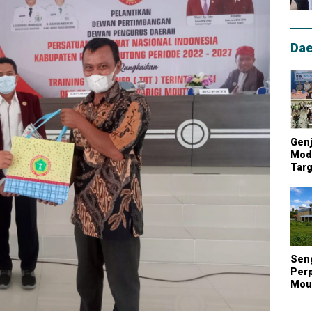
Dae
Genj
Mode
Targ
Mou
Lum
Nasi
Sen
Perp
Mout
Kont
Biay