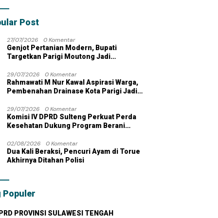
bahan dengan
 Pribadi
ular Post
27/07/2026
0 Komentar
Genjot Pertanian Modern, Bupati
Targetkan Parigi Moutong Jadi
Lumbung Pangan Nasional
29/07/2026
0 Komentar
Rahmawati M Nur Kawal Aspirasi Warga,
Pembenahan Drainase Kota Parigi Jadi
Prioritas
29/07/2026
0 Komentar
Komisi IV DPRD Sulteng Perkuat Perda
Kesehatan Dukung Program Berani
Sehat
02/08/2026
0 Komentar
Dua Kali Beraksi, Pencuri Ayam di Torue
Akhirnya Ditahan Polisi
 Populer
PRD PROVINSI SULAWESI TENGAH