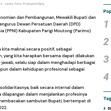
Tam
. .Lewis. Foto: Prokopim/Ajhy
Dana
Pop
onomian dan Pembangunan, Mewakili Bupati dan
1
 Pengurus Dewan Persatuan Daerah (DPD)
ia (PPNI) Kabupaten Parigi Moutong (Parimo)
2
kita maknai secara positif, sebagai
, yang kita harapkan bersama dapat dilakukan
3
 jawab, selalu siap dalam menghadapi berbagai
upun dalam kehidupan profesional sebagai
4
lidaritasnya, baik secara internal dalam
a dilapangan dalam menjalankan profesinya
Tag
 membacakan sambutan Bupati, bertempat di
022.
D