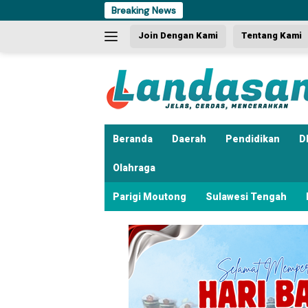
Langsung
Breaking News
ke
Join Dengan Kami
Tentang Kami
konten
Beranda
Daerah
Pendidikan
D
Olahraga
Parigi Moutong
Sulawesi Tengah