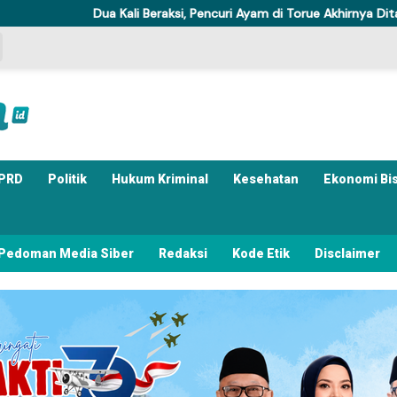
Dua Kali Beraksi, Pencuri Ayam di Torue Akhirnya Ditahan Polisi
PRD
Politik
Hukum Kriminal
Kesehatan
Ekonomi Bi
Pedoman Media Siber
Redaksi
Kode Etik
Disclaimer