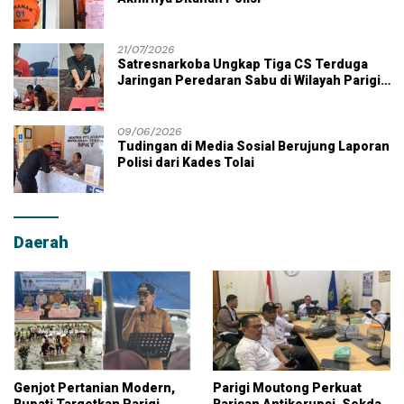
21/07/2026
Satresnarkoba Ungkap Tiga CS Terduga
Jaringan Peredaran Sabu di Wilayah Parigi
Moutong
09/06/2026
Tudingan di Media Sosial Berujung Laporan
Polisi dari Kades Tolai
Daerah
Genjot Pertanian Modern,
Parigi Moutong Perkuat
Bupati Targetkan Parigi
Barisan Antikorupsi, Sekda