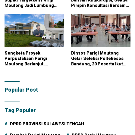
Moutong Jadi Lumbung
Pimpin Konsultasi Bersama
Pangan Nasional
KPK
Sengketa Proyek
Dinsos Parigi Moutong
Perpustakaan Parigi
Gelar Seleksi Poltekesos
Moutong Berlanjut,
Bandung, 20 Peserta Ikut
Kontraktor Klaim Biayai
Ujian
Pekerjaan Tambahan
dengan Dana Pribadi
Popular Post
Tag Populer
DPRD PROVINSI SULAWESI TENGAH