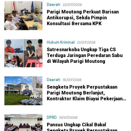
Daerah
22/07/2026
Parigi Moutong Perkuat Barisan
Antikorupsi, Sekda Pimpin
Konsultasi Bersama KPK
Hukum Kriminal
21/07/2026
Satresnarkoba Ungkap Tiga CS
Terduga Jaringan Peredaran Sabu
di Wilayah Parigi Moutong
Daerah
16/07/2026
Sengketa Proyek Perpustakaan
Parigi Moutong Berlanjut,
Kontraktor Klaim Biayai Pekerjaan
Tambahan dengan Dana Pribadi
DPRD
15/07/2026
Pansus Ungkap Cikal Bakal
Sengketa Proyek Perpustakaan