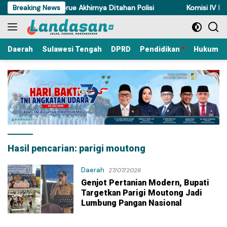
Langsung
ncuri Ayam di Torue Akhirnya Ditahan Polisi
Breaking News
Komisi IV DPRD 
ke
konten
Daerah
Sulawesi Tengah
DPRD
Pendidikan
Hukum Kr
Hasil pencarian:
parigi moutong
Daerah
27/07/2026
Genjot Pertanian Modern, Bupati
Targetkan Parigi Moutong Jadi
Lumbung Pangan Nasional