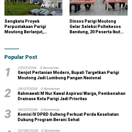
Sengketa Proyek
Dinsos Parigi Moutong
Perpustakaan Parigi
Gelar Seleksi Poltekesos
Moutong Berlanjut,
Bandung, 20 Peserta Ikut
Kontraktor Klaim Biayai
Ujian
Pekerjaan Tambahan
dengan Dana Pribadi
Popular Post
1
27/07/2026
0 Komentar
Genjot Pertanian Modern, Bupati Targetkan Parigi
Moutong Jadi Lumbung Pangan Nasional
2
29/07/2026
0 Komentar
Rahmawati M Nur Kawal Aspirasi Warga, Pembenahan
Drainase Kota Parigi Jadi Prioritas
3
29/07/2026
0 Komentar
Komisi IV DPRD Sulteng Perkuat Perda Kesehatan
Dukung Program Berani Sehat
02/08/2026
0 Komentar