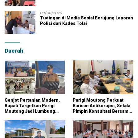
Moutong
09/06/2026
Tudingan di Media Sosial Berujung Laporan
Polisi dari Kades Tolai
Daerah
Genjot Pertanian Modern,
Parigi Moutong Perkuat
Bupati Targetkan Parigi
Barisan Antikorupsi, Sekda
Moutong Jadi Lumbung
Pimpin Konsultasi Bersama
Pangan Nasional
KPK