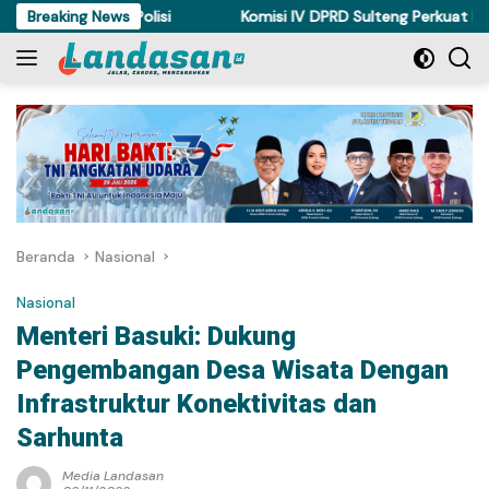
Langsung
ya Ditahan Polisi
Breaking News
Komisi IV DPRD Sulteng Perkuat Perda K
ke
konten
Beranda
Nasional
Nasional
Menteri Basuki: Dukung
Pengembangan Desa Wisata Dengan
Infrastruktur Konektivitas dan
Sarhunta
Media Landasan