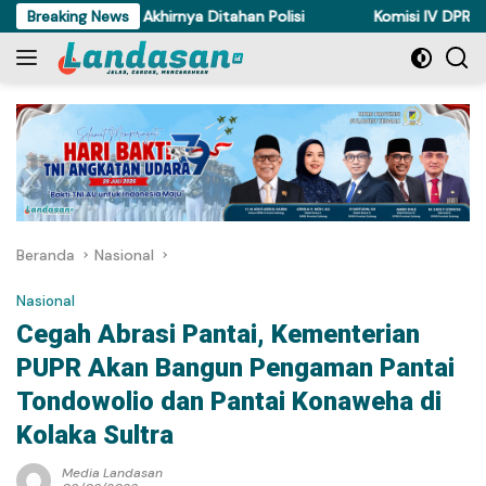
Langsung
Ayam di Torue Akhirnya Ditahan Polisi
Breaking News
Komisi IV DPRD Sulten
ke
konten
Beranda
Nasional
Nasional
Cegah Abrasi Pantai, Kementerian
PUPR Akan Bangun Pengaman Pantai
Tondowolio dan Pantai Konaweha di
Kolaka Sultra
Media Landasan