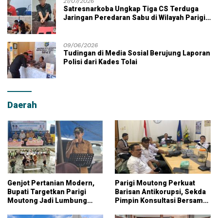
21/07/2026
Satresnarkoba Ungkap Tiga CS Terduga
Jaringan Peredaran Sabu di Wilayah Parigi
Moutong
09/06/2026
Tudingan di Media Sosial Berujung Laporan
Polisi dari Kades Tolai
Daerah
Genjot Pertanian Modern,
Parigi Moutong Perkuat
Bupati Targetkan Parigi
Barisan Antikorupsi, Sekda
Moutong Jadi Lumbung
Pimpin Konsultasi Bersama
Pangan Nasional
KPK