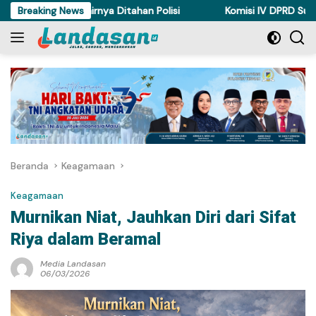
Langsung
di Torue Akhirnya Ditahan Polisi
Breaking News
Komisi IV DPRD Sulteng Pe
ke
konten
Beranda
Keagamaan
Keagamaan
Murnikan Niat, Jauhkan Diri dari Sifat
Riya dalam Beramal
Media Landasan
06/03/2026