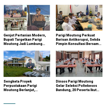
Genjot Pertanian Modern,
Parigi Moutong Perkuat
Bupati Targetkan Parigi
Barisan Antikorupsi, Sekda
Moutong Jadi Lumbung
Pimpin Konsultasi Bersama
Pangan Nasional
KPK
Sengketa Proyek
Dinsos Parigi Moutong
Perpustakaan Parigi
Gelar Seleksi Poltekesos
Moutong Berlanjut,
Bandung, 20 Peserta Ikut
Kontraktor Klaim Biayai
Ujian
Pekerjaan Tambahan
dengan Dana Pribadi