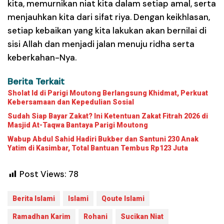
kita, memurnikan niat kita dalam setiap amal, serta
menjauhkan kita dari sifat riya
. Dengan keikhlasan,
setiap kebaikan yang kita lakukan akan bernilai di
sisi Allah dan menjadi jalan menuju
ridha serta
keberkahan-Nya
.
Berita Terkait
Sholat Id di Parigi Moutong Berlangsung Khidmat, Perkuat
Kebersamaan dan Kepedulian Sosial
Sudah Siap Bayar Zakat? Ini Ketentuan Zakat Fitrah 2026 di
Masjid At-Taqwa Bantaya Parigi Moutong
Wabup Abdul Sahid Hadiri Bukber dan Santuni 230 Anak
Yatim di Kasimbar, Total Bantuan Tembus Rp123 Juta
Post Views:
78
Berita Islami
Islami
Qoute Islami
Ramadhan Karim
Rohani
Sucikan Niat