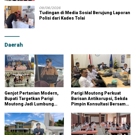
09/06/2026
Tudingan di Media Sosial Berujung Laporan
Polisi dari Kades Tolai
Daerah
Genjot Pertanian Modern,
Parigi Moutong Perkuat
Bupati Targetkan Parigi
Barisan Antikorupsi, Sekda
Moutong Jadi Lumbung
Pimpin Konsultasi Bersama
Pangan Nasional
KPK