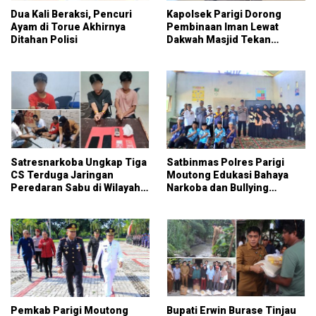
Dua Kali Beraksi, Pencuri
Kapolsek Parigi Dorong
Ayam di Torue Akhirnya
Pembinaan Iman Lewat
Ditahan Polisi
Dakwah Masjid Tekan
Kriminalitas
Satresnarkoba Ungkap Tiga
Satbinmas Polres Parigi
CS Terduga Jaringan
Moutong Edukasi Bahaya
Peredaran Sabu di Wilayah
Narkoba dan Bullying
Parigi Moutong
kepada Pelajar
Pemkab Parigi Moutong
Bupati Erwin Burase Tinjau