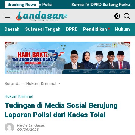
Langsung
rnya Ditahan Polisi
Breaking News
Komisi IV DPRD Sulteng Perkuat Perda 
ke
konten
Daerah
Sulawesi Tengah
DPRD
Pendidikan
Hukum Kr
Beranda
Hukum Kriminal
Hukum Kriminal
Tudingan di Media Sosial Berujung
Laporan Polisi dari Kades Tolai
Media Landasan
09/06/2026