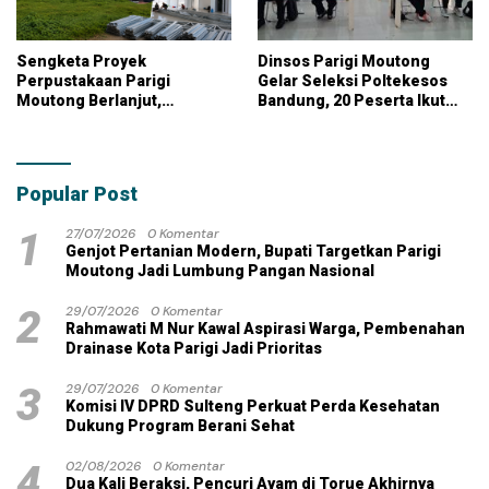
Sengketa Proyek
Dinsos Parigi Moutong
Perpustakaan Parigi
Gelar Seleksi Poltekesos
Moutong Berlanjut,
Bandung, 20 Peserta Ikut
Kontraktor Klaim Biayai
Ujian
Pekerjaan Tambahan
dengan Dana Pribadi
Popular Post
1
27/07/2026
0 Komentar
Genjot Pertanian Modern, Bupati Targetkan Parigi
Moutong Jadi Lumbung Pangan Nasional
2
29/07/2026
0 Komentar
Rahmawati M Nur Kawal Aspirasi Warga, Pembenahan
Drainase Kota Parigi Jadi Prioritas
3
29/07/2026
0 Komentar
Komisi IV DPRD Sulteng Perkuat Perda Kesehatan
Dukung Program Berani Sehat
4
02/08/2026
0 Komentar
Dua Kali Beraksi, Pencuri Ayam di Torue Akhirnya