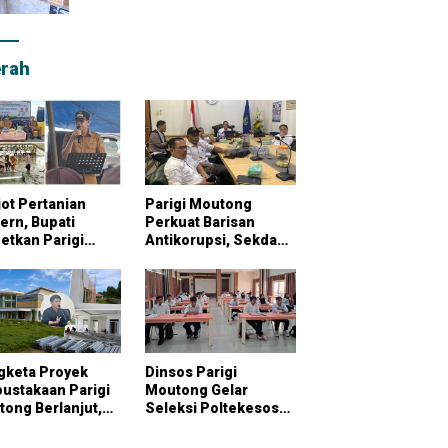
rah
ot Pertanian
Parigi Moutong
rn, Bupati
Perkuat Barisan
etkan Parigi
Antikorupsi, Sekda
tong Jadi
Pimpin Konsultasi
bung Pangan
Bersama KPK
onal
gketa Proyek
Dinsos Parigi
ustakaan Parigi
Moutong Gelar
ong Berlanjut,
Seleksi Poltekesos
raktor Klaim
Bandung, 20 Peserta
ai Pekerjaan
Ikut Ujian