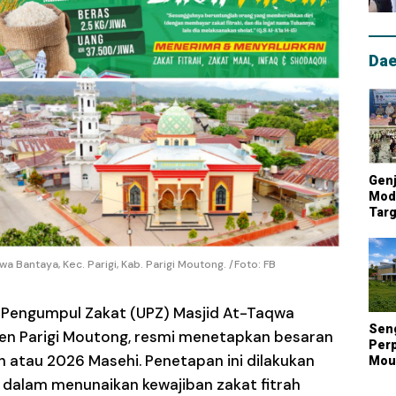
Dae
Genj
Mode
Targ
Mou
Lum
Nasi
 Bantaya, Kec. Parigi, Kab. Parigi Moutong. /Foto: FB
 Pengumpul Zakat (UPZ) Masjid At-Taqwa
Sen
ten Parigi Moutong, resmi menetapkan besaran
Perp
ah atau 2026 Masehi. Penetapan ini dilakukan
Mout
Kont
dalam menunaikan kewajiban zakat fitrah
Biay