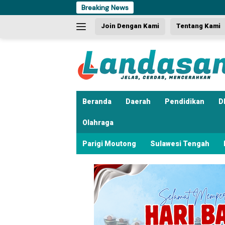
Langsung
Breaking News
Dua Kal
ke
Join Dengan Kami
Tentang Kami
konten
Beranda
Daerah
Pendidikan
D
Olahraga
Parigi Moutong
Sulawesi Tengah