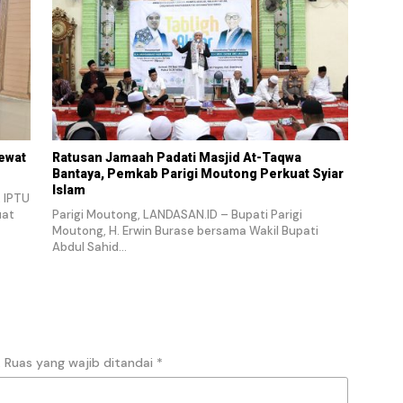
ewat
Ratusan Jamaah Padati Masjid At-Taqwa
Bantaya, Pemkab Parigi Moutong Perkuat Syiar
Islam
, IPTU
uat
Parigi Moutong, LANDASAN.ID – Bupati Parigi
Moutong, H. Erwin Burase bersama Wakil Bupati
Abdul Sahid…
.
Ruas yang wajib ditandai
*