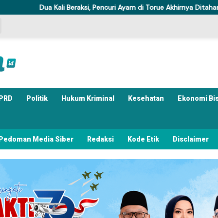
i Beraksi, Pencuri Ayam di Torue Akhirnya Ditahan Polisi
Kom
PRD
Politik
Hukum Kriminal
Kesehatan
Ekonomi Bi
Pedoman Media Siber
Redaksi
Kode Etik
Disclaimer