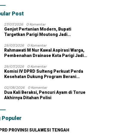
bahan dengan
 Pribadi
ular Post
27/07/2026
0 Komentar
Genjot Pertanian Modern, Bupati
Targetkan Parigi Moutong Jadi
Lumbung Pangan Nasional
29/07/2026
0 Komentar
Rahmawati M Nur Kawal Aspirasi Warga,
Pembenahan Drainase Kota Parigi Jadi
Prioritas
29/07/2026
0 Komentar
Komisi IV DPRD Sulteng Perkuat Perda
Kesehatan Dukung Program Berani
Sehat
02/08/2026
0 Komentar
Dua Kali Beraksi, Pencuri Ayam di Torue
Akhirnya Ditahan Polisi
 Populer
PRD PROVINSI SULAWESI TENGAH