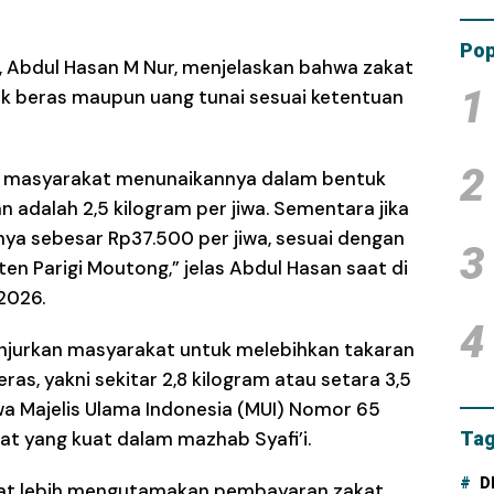
Tam
Dana
Pop
, Abdul Hasan M Nur, menjelaskan bahwa zakat
1
uk beras maupun uang tunai sesuai ketentuan
2
bila masyarakat menunaikannya dalam bentuk
 adalah 2,5 kilogram per jiwa. Sementara jika
nya sebesar Rp37.500 per jiwa, sesuai dengan
3
 Parigi Moutong,” jelas Abdul Hasan saat di
2026.
4
njurkan masyarakat untuk melebihkan takaran
as, yakni sekitar 2,8 kilogram atau setara 3,5
twa Majelis Ulama Indonesia (MUI) Nomor 65
t yang kuat dalam mazhab Syafi’i.
Tag
D
kat lebih mengutamakan pembayaran zakat