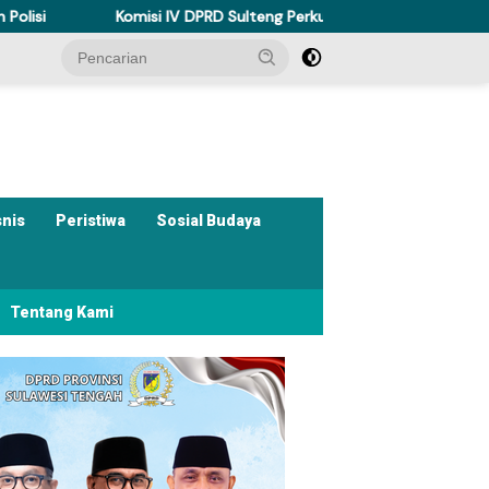
isi IV DPRD Sulteng Perkuat Perda Kesehatan Dukung Program Bera
snis
Peristiwa
Sosial Budaya
Tentang Kami