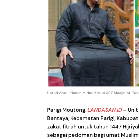
Ustad Abdul Hasan M Nur, Ketua UPZ Masjid At-Taqwa
Parigi Moutong
,
LANDASAN.ID
– Unit
Bantaya, Kecamatan Parigi, Kabupa
zakat fitrah untuk tahun 1447 Hijriy
sebagai pedoman bagi umat Muslim 