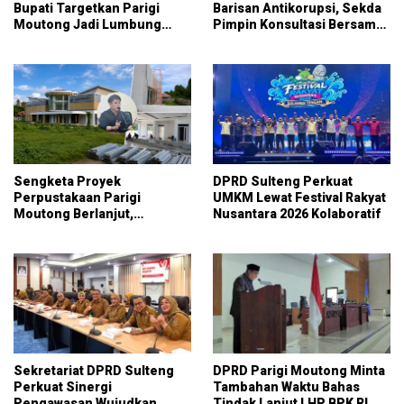
Bupati Targetkan Parigi
Barisan Antikorupsi, Sekda
Moutong Jadi Lumbung
Pimpin Konsultasi Bersama
Pangan Nasional
KPK
Sengketa Proyek
DPRD Sulteng Perkuat
Perpustakaan Parigi
UMKM Lewat Festival Rakyat
Moutong Berlanjut,
Nusantara 2026 Kolaboratif
Kontraktor Klaim Biayai
Pekerjaan Tambahan
dengan Dana Pribadi
Sekretariat DPRD Sulteng
DPRD Parigi Moutong Minta
Perkuat Sinergi
Tambahan Waktu Bahas
Pengawasan Wujudkan
Tindak Lanjut LHP BPK RI