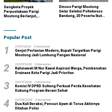
Dinsos Parigi Moutong
Sengketa Proyek
Gelar Seleksi Poltekesos
Perpustakaan Parigi
Bandung, 20 Peserta Ikut
Moutong Berlanjut,
Ujian
Kontraktor Klaim Biayai
Pekerjaan Tambahan
dengan Dana Pribadi
Popular Post
1
27/07/2026
0 Komentar
Genjot Pertanian Modern, Bupati Targetkan Parigi
Moutong Jadi Lumbung Pangan Nasional
2
29/07/2026
0 Komentar
Rahmawati M Nur Kawal Aspirasi Warga, Pembenahan
Drainase Kota Parigi Jadi Prioritas
3
29/07/2026
0 Komentar
Komisi IV DPRD Sulteng Perkuat Perda Kesehatan
Dukung Program Berani Sehat
4
02/08/2026
0 Komentar
Dua Kali Beraksi, Pencuri Ayam di Torue Akhirnya
Ditahan Polisi