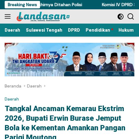
Langsung
m di Torue Akhirnya Ditahan Polisi
Breaking News
Komisi IV DPRD Sulteng 
ke
konten
Daerah
Sulawesi Tengah
DPRD
Pendidikan
Hukum Kr
Beranda
Daerah
Daerah
Tangkal Ancaman Kemarau Ekstrim
2026, Bupati Erwin Burase Jemput
Bola ke Kementan Amankan Pangan
Parigi Moutong