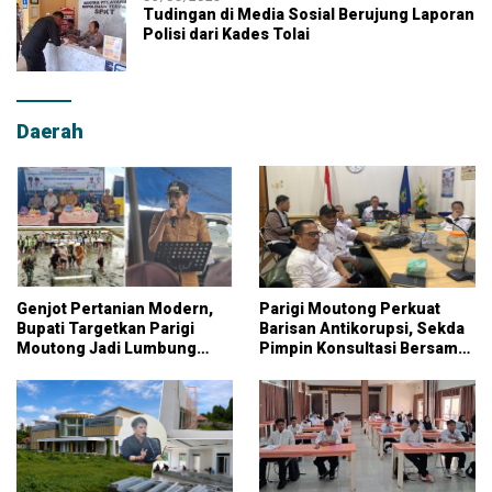
Tudingan di Media Sosial Berujung Laporan
Polisi dari Kades Tolai
Daerah
Genjot Pertanian Modern,
Parigi Moutong Perkuat
Bupati Targetkan Parigi
Barisan Antikorupsi, Sekda
Moutong Jadi Lumbung
Pimpin Konsultasi Bersama
Pangan Nasional
KPK