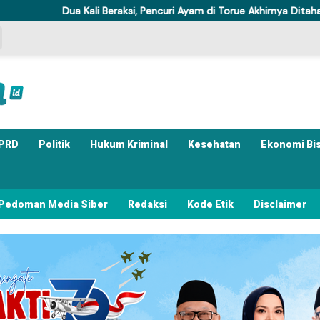
 Beraksi, Pencuri Ayam di Torue Akhirnya Ditahan Polisi
Komi
PRD
Politik
Hukum Kriminal
Kesehatan
Ekonomi Bi
Pedoman Media Siber
Redaksi
Kode Etik
Disclaimer