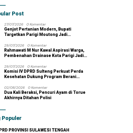
bahan dengan
 Pribadi
ular Post
27/07/2026
0 Komentar
Genjot Pertanian Modern, Bupati
Targetkan Parigi Moutong Jadi
Lumbung Pangan Nasional
29/07/2026
0 Komentar
Rahmawati M Nur Kawal Aspirasi Warga,
Pembenahan Drainase Kota Parigi Jadi
Prioritas
29/07/2026
0 Komentar
Komisi IV DPRD Sulteng Perkuat Perda
Kesehatan Dukung Program Berani
Sehat
02/08/2026
0 Komentar
Dua Kali Beraksi, Pencuri Ayam di Torue
Akhirnya Ditahan Polisi
 Populer
PRD PROVINSI SULAWESI TENGAH