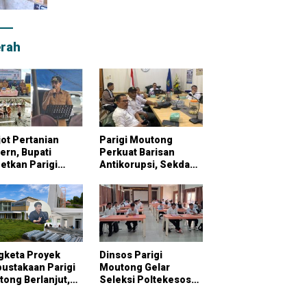
rah
ot Pertanian
Parigi Moutong
rn, Bupati
Perkuat Barisan
etkan Parigi
Antikorupsi, Sekda
tong Jadi
Pimpin Konsultasi
bung Pangan
Bersama KPK
onal
gketa Proyek
Dinsos Parigi
ustakaan Parigi
Moutong Gelar
ong Berlanjut,
Seleksi Poltekesos
raktor Klaim
Bandung, 20 Peserta
ai Pekerjaan
Ikut Ujian