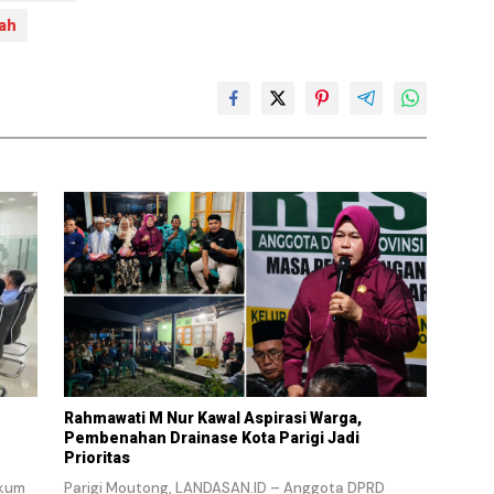
gah
Rahmawati M Nur Kawal Aspirasi Warga,
Pembenahan Drainase Kota Parigi Jadi
Prioritas
ukum
Parigi Moutong, LANDASAN.ID – Anggota DPRD