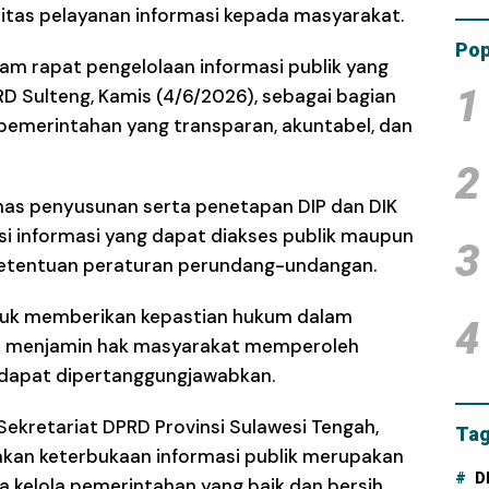
itas pelayanan informasi kepada masyarakat.
Tam
Dana
Pop
 rapat pengelolaan informasi publik yang
1
PRD Sulteng, Kamis (4/6/2026), sebagai bagian
pemerintahan yang transparan, akuntabel, dan
2
as penyusunan serta penetapan DIP dan DIK
si informasi yang dapat diakses publik maupun
3
 ketentuan peraturan perundang-undangan.
untuk memberikan kepastian hukum dalam
4
gus menjamin hak masyarakat memperoleh
n dapat dipertanggungjawabkan.
kretariat DPRD Provinsi Sulawesi Tengah,
Tag
atakan keterbukaan informasi publik merupakan
D
 kelola pemerintahan yang baik dan bersih.