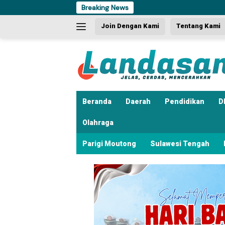
Langsung
Breaking News
Dua Kali
ke
Join Dengan Kami
Tentang Kami
konten
Beranda
Daerah
Pendidikan
D
Olahraga
Parigi Moutong
Sulawesi Tengah