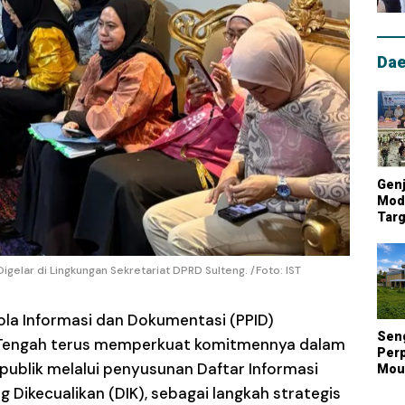
Dae
Genj
Mode
Targ
Mou
Lum
Nasi
igelar di Lingkungan Sekretariat DPRD Sulteng. /Foto: IST
ola Informasi dan Dokumentasi (PPID)
Sen
i Tengah terus memperkuat komitmennya dalam
Perp
ublik melalui penyusunan Daftar Informasi
Mout
Kont
ng Dikecualikan (DIK), sebagai langkah strategis
Biay