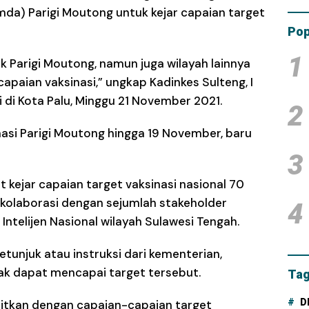
Tam
a) Parigi Moutong untuk kejar capaian target
Dana
Pop
1
k Parigi Moutong, namun juga wilayah lainnya
apaian vaksinasi,” ungkap Kadinkes Sulteng, I
 di Kota Palu, Minggu 21 November 2021.
2
asi Parigi Moutong hingga 19 November, baru
3
 kejar capaian target vaksinasi nasional 70
 kolaborasi dengan sejumlah stakeholder
4
n Intelijen Nasional wilayah Sulawesi Tengah.
etunjuk atau instruksi dari kementerian,
dak dapat mencapai target tersebut.
Tag
D
litkan dengan capaian-capaian target