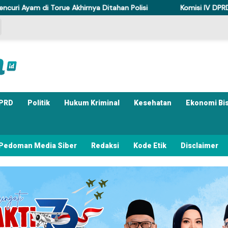
rue Akhirnya Ditahan Polisi
Komisi IV DPRD Sulteng Perkua
PRD
Politik
Hukum Kriminal
Kesehatan
Ekonomi Bi
Pedoman Media Siber
Redaksi
Kode Etik
Disclaimer