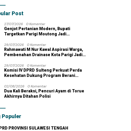
bahan dengan
 Pribadi
ular Post
27/07/2026
0 Komentar
Genjot Pertanian Modern, Bupati
Targetkan Parigi Moutong Jadi
Lumbung Pangan Nasional
29/07/2026
0 Komentar
Rahmawati M Nur Kawal Aspirasi Warga,
Pembenahan Drainase Kota Parigi Jadi
Prioritas
29/07/2026
0 Komentar
Komisi IV DPRD Sulteng Perkuat Perda
Kesehatan Dukung Program Berani
Sehat
02/08/2026
0 Komentar
Dua Kali Beraksi, Pencuri Ayam di Torue
Akhirnya Ditahan Polisi
 Populer
PRD PROVINSI SULAWESI TENGAH