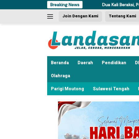
Langsung
Breaking News
Dua Kali Beraksi, Pencuri Ayam di To
ke
Join Dengan Kami
Tentang Kami
konten
Beranda
Daerah
Pendidikan
D
Olahraga
Parigi Moutong
Sulawesi Tengah