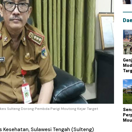
Dae
Genj
Mode
Targ
Mou
Lum
Nasi
Dinkes Sulteng Dorong Pembda Parigi Moutong Kejar Target
Sen
Perp
Mout
Kont
s Kesehatan, Sulawesi Tengah (Sulteng)
Biay