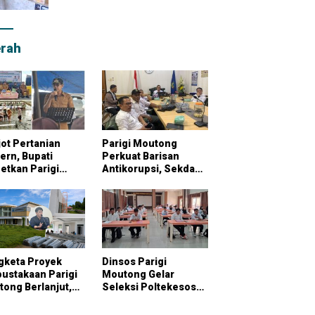
rah
ot Pertanian
Parigi Moutong
rn, Bupati
Perkuat Barisan
etkan Parigi
Antikorupsi, Sekda
tong Jadi
Pimpin Konsultasi
bung Pangan
Bersama KPK
onal
gketa Proyek
Dinsos Parigi
ustakaan Parigi
Moutong Gelar
ong Berlanjut,
Seleksi Poltekesos
raktor Klaim
Bandung, 20 Peserta
ai Pekerjaan
Ikut Ujian