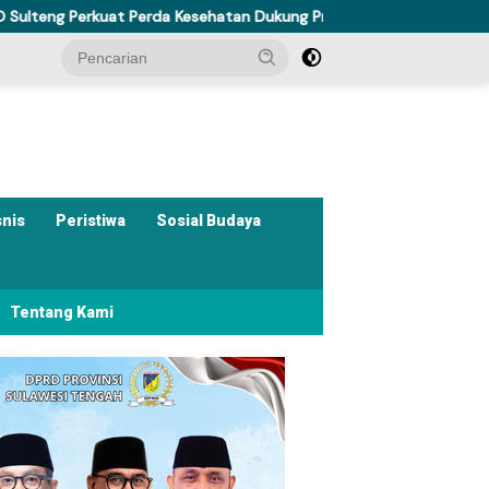
t Perda Kesehatan Dukung Program Berani Sehat
Rahmawati 
snis
Peristiwa
Sosial Budaya
Tentang Kami