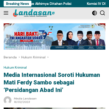
Langsung
i Ayam di Torue Akhirnya Ditahan Polisi
Breaking News
Komisi IV DPRD Sul
ke
konten
Beranda
Hukum Kriminal
Hukum Kriminal
Media Internasional Soroti Hukuman
Mati Ferdy Sambo sebagai
‘Persidangan Abad Ini’
Media Landasan
16/02/2023