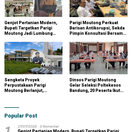
Genjot Pertanian Modern,
Parigi Moutong Perkuat
Bupati Targetkan Parigi
Barisan Antikorupsi, Sekda
Moutong Jadi Lumbung
Pimpin Konsultasi Bersama
Pangan Nasional
KPK
Sengketa Proyek
Dinsos Parigi Moutong
Perpustakaan Parigi
Gelar Seleksi Poltekesos
Moutong Berlanjut,
Bandung, 20 Peserta Ikut
Kontraktor Klaim Biayai
Ujian
Pekerjaan Tambahan
dengan Dana Pribadi
Popular Post
1
27/07/2026
0 Komentar
Genjot Pertanian Modern, Bupati Targetkan Parigi