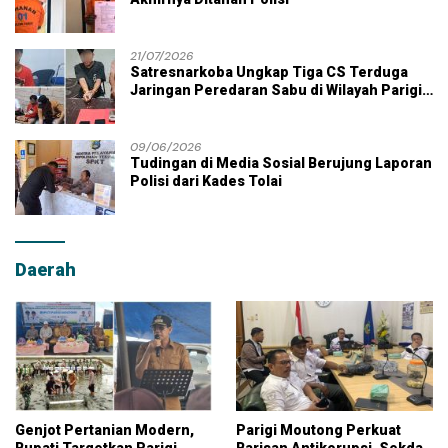
21/07/2026
Satresnarkoba Ungkap Tiga CS Terduga
Jaringan Peredaran Sabu di Wilayah Parigi
Moutong
09/06/2026
Tudingan di Media Sosial Berujung Laporan
Polisi dari Kades Tolai
Daerah
Genjot Pertanian Modern,
Parigi Moutong Perkuat