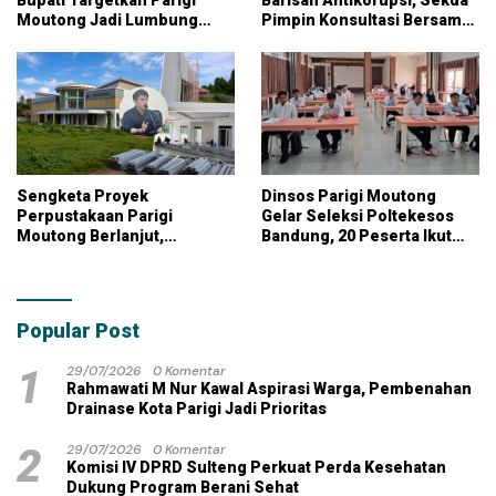
Bupati Targetkan Parigi
Barisan Antikorupsi, Sekda
Moutong Jadi Lumbung
Pimpin Konsultasi Bersama
Pangan Nasional
KPK
Sengketa Proyek
Dinsos Parigi Moutong
Perpustakaan Parigi
Gelar Seleksi Poltekesos
Moutong Berlanjut,
Bandung, 20 Peserta Ikut
Kontraktor Klaim Biayai
Ujian
Pekerjaan Tambahan
dengan Dana Pribadi
Popular Post
1
29/07/2026
0 Komentar
Rahmawati M Nur Kawal Aspirasi Warga, Pembenahan
Drainase Kota Parigi Jadi Prioritas
2
29/07/2026
0 Komentar
Komisi IV DPRD Sulteng Perkuat Perda Kesehatan
Dukung Program Berani Sehat