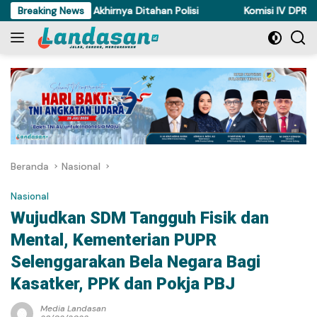
Langsung
Ayam di Torue Akhirnya Ditahan Polisi
Breaking News
Komisi IV DPRD Sulten
ke
konten
Beranda
Nasional
Nasional
Wujudkan SDM Tangguh Fisik dan
Mental, Kementerian PUPR
Selenggarakan Bela Negara Bagi
Kasatker, PPK dan Pokja PBJ
Media Landasan