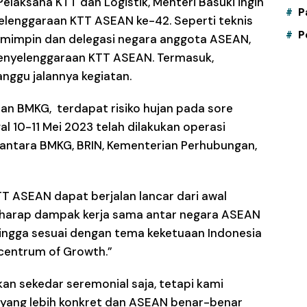
laksana KTT dan Logistik, Menteri Basuki ingin
P
elenggaraan KTT ASEAN ke-42. Seperti teknis
P
mimpin dan delegasi negara anggota ASEAN,
enyelenggaraan KTT ASEAN. Termasuk,
nggu jalannya kegiatan.
an BMKG, terdapat risiko hujan pada sore
l 10-11 Mei 2023 telah dilakukan operasi
 antara BMKG, BRIN, Kementerian Perhubungan,
T ASEAN dapat berjalan lancar dari awal
berharap dampak kerja sama antar negara ASEAN
ingga sesuai dengan tema keketuaan Indonesia
centrum of Growth.”
an sekedar seremonial saja, tetapi kami
 yang lebih konkret dan ASEAN benar-benar