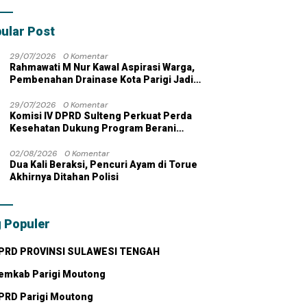
bahan dengan
 Pribadi
ular Post
29/07/2026
0 Komentar
Rahmawati M Nur Kawal Aspirasi Warga,
Pembenahan Drainase Kota Parigi Jadi
Prioritas
29/07/2026
0 Komentar
Komisi IV DPRD Sulteng Perkuat Perda
Kesehatan Dukung Program Berani
Sehat
02/08/2026
0 Komentar
Dua Kali Beraksi, Pencuri Ayam di Torue
Akhirnya Ditahan Polisi
 Populer
PRD PROVINSI SULAWESI TENGAH
emkab Parigi Moutong
PRD Parigi Moutong