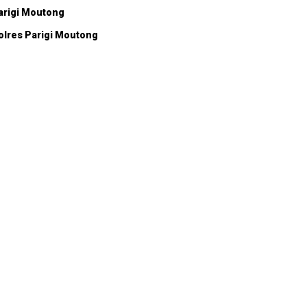
arigi Moutong
olres Parigi Moutong