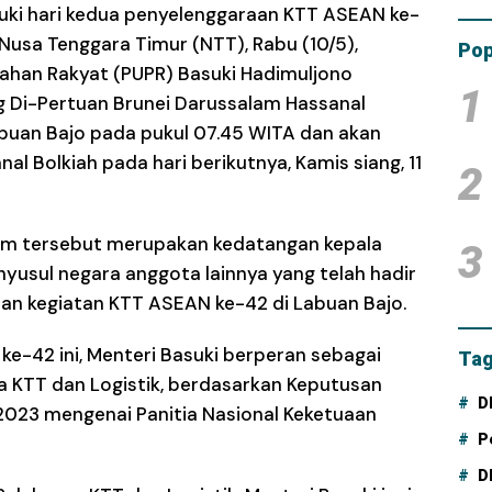
ki hari kedua penyelenggaraan KTT ASEAN ke-
Tam
Dana
 Nusa Tenggara Timur (NTT), Rabu (10/5),
Pop
han Rakyat (PUPR) Basuki Hadimuljono
1
 Di-Pertuan Brunei Darussalam Hassanal
buan Bajo pada pukul 07.45 WITA dan akan
l Bolkiah pada hari berikutnya, Kamis siang, 11
2
am tersebut merupakan kedatangan kepala
3
yusul negara anggota lainnya yang telah hadir
aian kegiatan KTT ASEAN ke-42 di Labuan Bajo.
-42 ini, Menteri Basuki berperan sebagai
Tag
 KTT dan Logistik, berdasarkan Keputusan
D
2023 mengenai Panitia Nasional Keketuaan
P
D