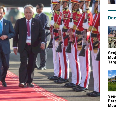
Dae
Genj
Mode
Targ
Mou
Lum
Nasi
Sen
Perp
Mout
Kont
Biay