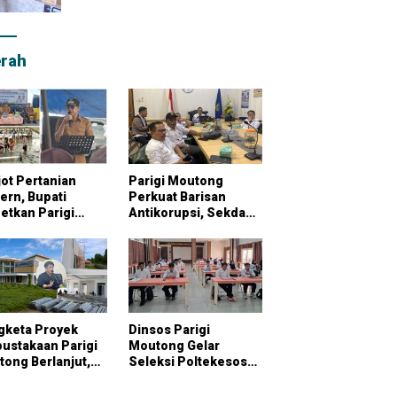
rah
ot Pertanian
Parigi Moutong
rn, Bupati
Perkuat Barisan
etkan Parigi
Antikorupsi, Sekda
tong Jadi
Pimpin Konsultasi
bung Pangan
Bersama KPK
onal
gketa Proyek
Dinsos Parigi
ustakaan Parigi
Moutong Gelar
ong Berlanjut,
Seleksi Poltekesos
raktor Klaim
Bandung, 20 Peserta
ai Pekerjaan
Ikut Ujian