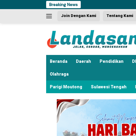
Langsung
Breaking News
ke
Join Dengan Kami
Tentang Kami
konten
Beranda
Daerah
Pendidikan
D
Olahraga
Parigi Moutong
Sulawesi Tengah