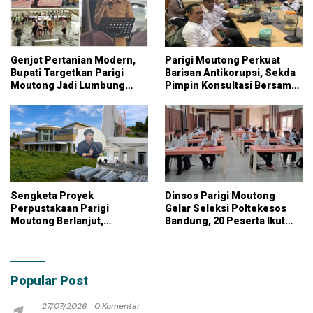
Genjot Pertanian Modern,
Parigi Moutong Perkuat
Bupati Targetkan Parigi
Barisan Antikorupsi, Sekda
Moutong Jadi Lumbung
Pimpin Konsultasi Bersama
Pangan Nasional
KPK
Sengketa Proyek
Dinsos Parigi Moutong
Perpustakaan Parigi
Gelar Seleksi Poltekesos
Moutong Berlanjut,
Bandung, 20 Peserta Ikut
Kontraktor Klaim Biayai
Ujian
Pekerjaan Tambahan
dengan Dana Pribadi
Popular Post
27/07/2026
0 Komentar