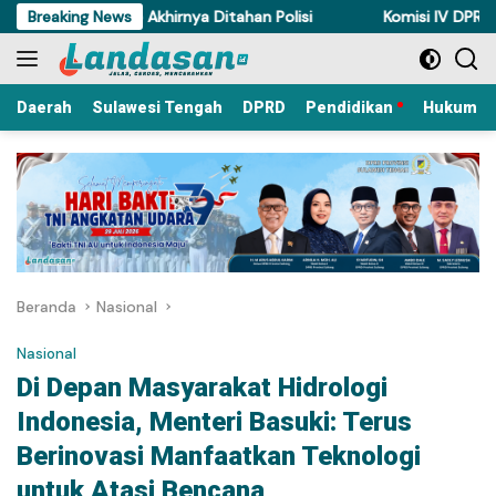
Langsung
yam di Torue Akhirnya Ditahan Polisi
Breaking News
Komisi IV DPRD Sulten
ke
konten
Daerah
Sulawesi Tengah
DPRD
Pendidikan
Hukum Kr
Beranda
Nasional
Nasional
Di Depan Masyarakat Hidrologi
Indonesia, Menteri Basuki: Terus
Berinovasi Manfaatkan Teknologi
untuk Atasi Bencana