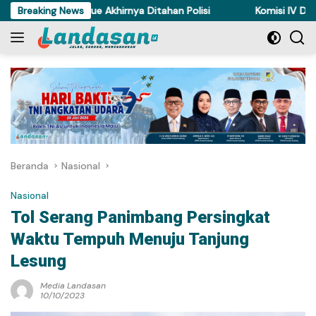
Langsung
i Ayam di Torue Akhirnya Ditahan Polisi
Breaking News
Komisi IV DPRD Sul
ke
konten
Beranda
Nasional
Nasional
Tol Serang Panimbang Persingkat
Waktu Tempuh Menuju Tanjung
Lesung
Media Landasan
10/10/2023