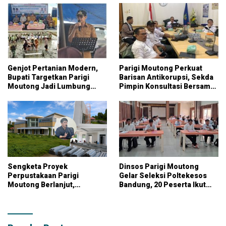
Genjot Pertanian Modern,
Parigi Moutong Perkuat
Bupati Targetkan Parigi
Barisan Antikorupsi, Sekda
Moutong Jadi Lumbung
Pimpin Konsultasi Bersama
Pangan Nasional
KPK
Sengketa Proyek
Dinsos Parigi Moutong
Perpustakaan Parigi
Gelar Seleksi Poltekesos
Moutong Berlanjut,
Bandung, 20 Peserta Ikut
Kontraktor Klaim Biayai
Ujian
Pekerjaan Tambahan
dengan Dana Pribadi