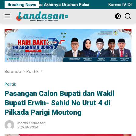
Langsung
i Ayam di Torue Akhirnya Ditahan Polisi
Breaking News
Komisi IV DPRD Sult
ke
konten
Beranda
Politik
Politik
Pasangan Calon Bupati dan Wakil
Bupati Erwin- Sahid No Urut 4 di
Pilkada Parigi Moutong
Media Landasan
23/09/2024