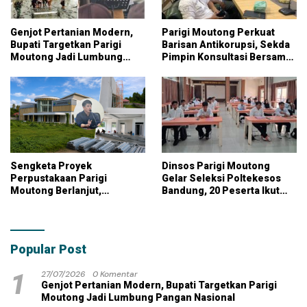
Genjot Pertanian Modern,
Parigi Moutong Perkuat
Bupati Targetkan Parigi
Barisan Antikorupsi, Sekda
Moutong Jadi Lumbung
Pimpin Konsultasi Bersama
Pangan Nasional
KPK
Sengketa Proyek
Dinsos Parigi Moutong
Perpustakaan Parigi
Gelar Seleksi Poltekesos
Moutong Berlanjut,
Bandung, 20 Peserta Ikut
Kontraktor Klaim Biayai
Ujian
Pekerjaan Tambahan
dengan Dana Pribadi
Popular Post
1
27/07/2026
0 Komentar
Genjot Pertanian Modern, Bupati Targetkan Parigi
Moutong Jadi Lumbung Pangan Nasional