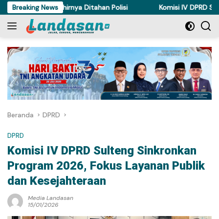
Langsung
di Torue Akhirnya Ditahan Polisi
Breaking News
Komisi IV DPRD Sulteng Pe
ke
konten
Beranda
DPRD
DPRD
Komisi IV DPRD Sulteng Sinkronkan
Program 2026, Fokus Layanan Publik
dan Kesejahteraan
Media Landasan
15/01/2026