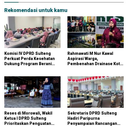
Rekomendasi untuk kamu
Komisi IV DPRD Sulteng
Rahmawati M Nur Kawal
Perkuat Perda Kesehatan
Aspirasi Warga,
Dukung Program Berani
Pembenahan Drainase Kota
Sehat
Parigi Jadi Prioritas
Reses di Morowali, Wakil
Sekretaris DPRD Sulteng
Ketua I DPRD Sulteng
Hadiri Paripurna
Prioritaskan Penguatan
Penyampaian Rancangan