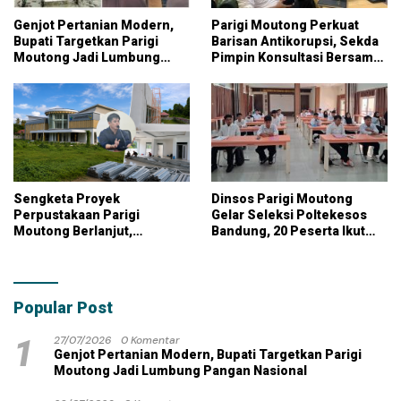
Genjot Pertanian Modern,
Parigi Moutong Perkuat
Bupati Targetkan Parigi
Barisan Antikorupsi, Sekda
Moutong Jadi Lumbung
Pimpin Konsultasi Bersama
Pangan Nasional
KPK
Sengketa Proyek
Dinsos Parigi Moutong
Perpustakaan Parigi
Gelar Seleksi Poltekesos
Moutong Berlanjut,
Bandung, 20 Peserta Ikut
Kontraktor Klaim Biayai
Ujian
Pekerjaan Tambahan
dengan Dana Pribadi
Popular Post
1
27/07/2026
0 Komentar
Genjot Pertanian Modern, Bupati Targetkan Parigi
Moutong Jadi Lumbung Pangan Nasional