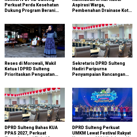
Perkuat Perda Kesehatan
Aspirasi Warga,
Dukung Program Berani
Pembenahan Drainase Kota
Sehat
Parigi Jadi Prioritas
Reses di Morowali, Wakil
Sekretaris DPRD Sulteng
Ketua I DPRD Sulteng
Hadiri Paripurna
Prioritaskan Penguatan
Penyampaian Rancangan
UMKM dan Serap Aspirasi
KUA-PPAS APBD 2027
Warga
DPRD Sulteng Bahas KUA
DPRD Sulteng Perkuat
PPAS 2027, Perkuat
UMKM Lewat Festival Rakyat