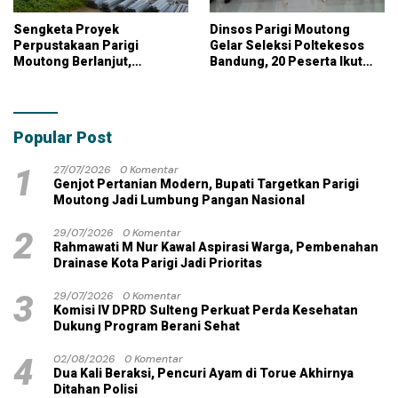
Sengketa Proyek
Dinsos Parigi Moutong
Perpustakaan Parigi
Gelar Seleksi Poltekesos
Moutong Berlanjut,
Bandung, 20 Peserta Ikut
Kontraktor Klaim Biayai
Ujian
Pekerjaan Tambahan
dengan Dana Pribadi
Popular Post
1
27/07/2026
0 Komentar
Genjot Pertanian Modern, Bupati Targetkan Parigi
Moutong Jadi Lumbung Pangan Nasional
2
29/07/2026
0 Komentar
Rahmawati M Nur Kawal Aspirasi Warga, Pembenahan
Drainase Kota Parigi Jadi Prioritas
3
29/07/2026
0 Komentar
Komisi IV DPRD Sulteng Perkuat Perda Kesehatan
Dukung Program Berani Sehat
4
02/08/2026
0 Komentar
Dua Kali Beraksi, Pencuri Ayam di Torue Akhirnya
Ditahan Polisi