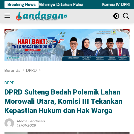
Langsung
m di Torue Akhirnya Ditahan Polisi
Breaking News
Komisi IV DPRD Sulteng 
ke
konten
Beranda
DPRD
DPRD
DPRD Sulteng Bedah Polemik Lahan
Morowali Utara, Komisi III Tekankan
Kepastian Hukum dan Hak Warga
Media Landasan
19/01/2026