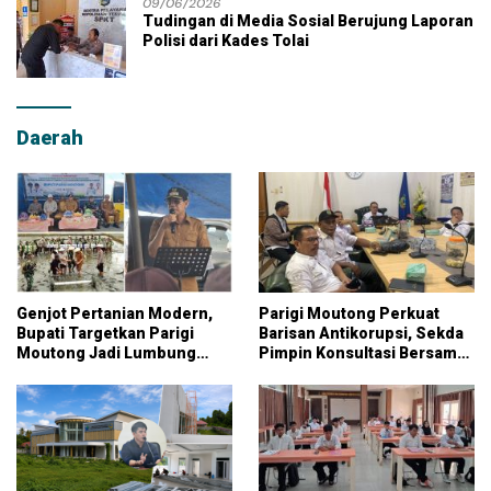
09/06/2026
Tudingan di Media Sosial Berujung Laporan
Polisi dari Kades Tolai
Daerah
Genjot Pertanian Modern,
Parigi Moutong Perkuat
Bupati Targetkan Parigi
Barisan Antikorupsi, Sekda
Moutong Jadi Lumbung
Pimpin Konsultasi Bersama
Pangan Nasional
KPK