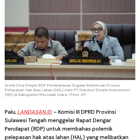
Arnila CIca Pimpin RDP Pembahasan Dugaan Kekeliruan Proses
Pelepasan Hak Atas Lahan (HAL) oleh PT Stardust Estate Investment
(SEI) di Kabupaten Morowali Utara. /Foto: IST
Palu
,
LANDASAN.ID
– Komisi III DPRD Provinsi
Sulawesi Tengah menggelar Rapat Dengar
Pendapat (RDP) untuk membahas polemik
pelepasan hak atas lahan (HAL) yang melibatkan