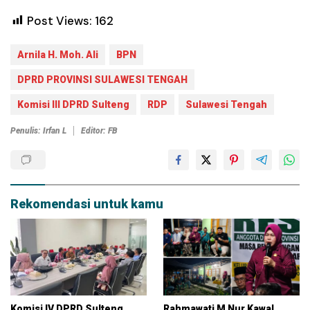
Post Views:
162
Arnila H. Moh. Ali
BPN
DPRD PROVINSI SULAWESI TENGAH
Komisi III DPRD Sulteng
RDP
Sulawesi Tengah
Penulis: Irfan L
Editor: FB
Rekomendasi untuk kamu
Komisi IV DPRD Sulteng
Rahmawati M Nur Kawal