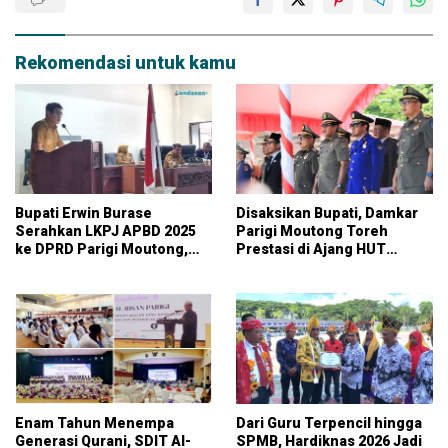
Rekomendasi untuk kamu
Bupati Erwin Burase
Disaksikan Bupati, Damkar
Serahkan LKPJ APBD 2025
Parigi Moutong Toreh
ke DPRD Parigi Moutong,
Prestasi di Ajang HUT
Realisasi Mencapai 94,39%
Damkar Sulteng
Enam Tahun Menempa
Dari Guru Terpencil hingga
Generasi Qurani, SDIT Al-
SPMB, Hardiknas 2026 Jadi