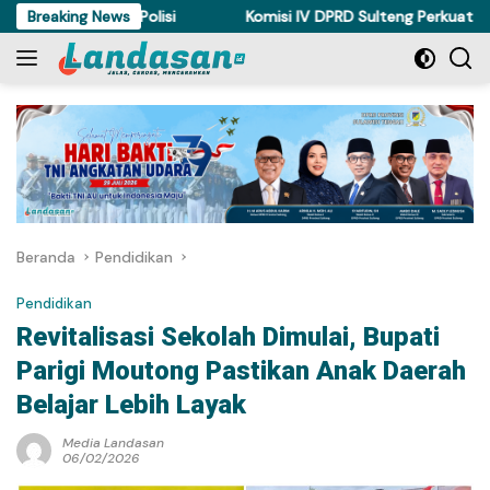
Langsung
a Ditahan Polisi
Breaking News
Komisi IV DPRD Sulteng Perkuat Perda Ke
ke
konten
Beranda
Pendidikan
Pendidikan
Revitalisasi Sekolah Dimulai, Bupati
Parigi Moutong Pastikan Anak Daerah
Belajar Lebih Layak
Media Landasan
06/02/2026