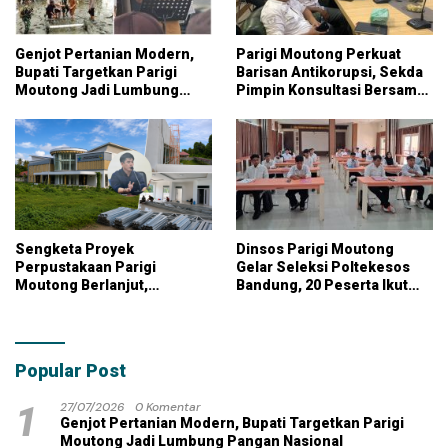
Genjot Pertanian Modern,
Parigi Moutong Perkuat
Bupati Targetkan Parigi
Barisan Antikorupsi, Sekda
Moutong Jadi Lumbung
Pimpin Konsultasi Bersama
Pangan Nasional
KPK
Sengketa Proyek
Dinsos Parigi Moutong
Perpustakaan Parigi
Gelar Seleksi Poltekesos
Moutong Berlanjut,
Bandung, 20 Peserta Ikut
Kontraktor Klaim Biayai
Ujian
Pekerjaan Tambahan
dengan Dana Pribadi
Popular Post
1
27/07/2026
0 Komentar
Genjot Pertanian Modern, Bupati Targetkan Parigi
Moutong Jadi Lumbung Pangan Nasional