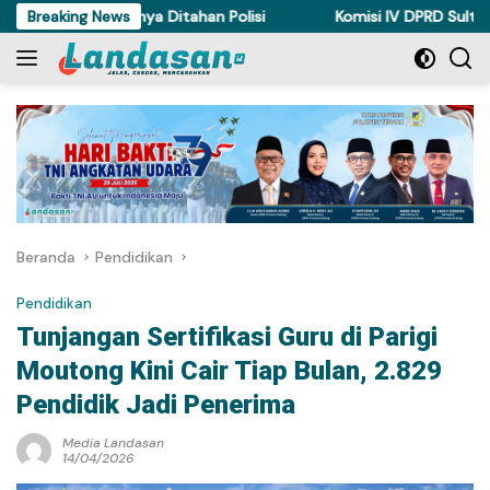
Langsung
Torue Akhirnya Ditahan Polisi
Breaking News
Komisi IV DPRD Sulteng Perk
ke
konten
Beranda
Pendidikan
Pendidikan
Tunjangan Sertifikasi Guru di Parigi
Moutong Kini Cair Tiap Bulan, 2.829
Pendidik Jadi Penerima
Media Landasan
14/04/2026