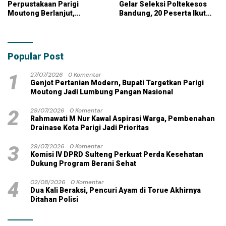
Perpustakaan Parigi
Gelar Seleksi Poltekesos
Moutong Berlanjut,
Bandung, 20 Peserta Ikut
Kontraktor Klaim Biayai
Ujian
Pekerjaan Tambahan
dengan Dana Pribadi
Popular Post
1
27/07/2026
0 Komentar
Genjot Pertanian Modern, Bupati Targetkan Parigi
Moutong Jadi Lumbung Pangan Nasional
2
29/07/2026
0 Komentar
Rahmawati M Nur Kawal Aspirasi Warga, Pembenahan
Drainase Kota Parigi Jadi Prioritas
3
29/07/2026
0 Komentar
Komisi IV DPRD Sulteng Perkuat Perda Kesehatan
Dukung Program Berani Sehat
4
02/08/2026
0 Komentar
Dua Kali Beraksi, Pencuri Ayam di Torue Akhirnya
Ditahan Polisi