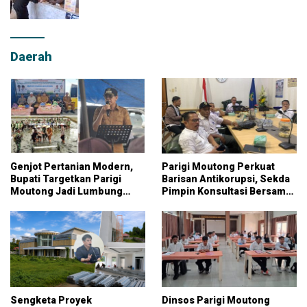
Daerah
Genjot Pertanian Modern,
Parigi Moutong Perkuat
Bupati Targetkan Parigi
Barisan Antikorupsi, Sekda
Moutong Jadi Lumbung
Pimpin Konsultasi Bersama
Pangan Nasional
KPK
Sengketa Proyek
Dinsos Parigi Moutong