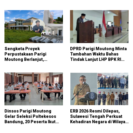
Pangan Nasional
KPK
Sengketa Proyek
DPRD Parigi Moutong Minta
Perpustakaan Parigi
Tambahan Waktu Bahas
Moutong Berlanjut,
Tindak Lanjut LHP BPK RI
Kontraktor Klaim Biayai
atas LKPD 2025
Pekerjaan Tambahan
dengan Dana Pribadi
Dinsos Parigi Moutong
ERB 2026 Resmi Dilepas,
Gelar Seleksi Poltekesos
Sulawesi Tengah Perkuat
Bandung, 20 Peserta Ikut
Kehadiran Negara di Wilayah
Ujian
Kepulauan