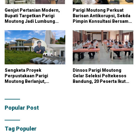
Genjot Pertanian Modern,
Parigi Moutong Perkuat
Bupati Targetkan Parigi
Barisan Antikorupsi, Sekda
Moutong Jadi Lumbung
Pimpin Konsultasi Bersama
Pangan Nasional
KPK
Sengketa Proyek
Dinsos Parigi Moutong
Perpustakaan Parigi
Gelar Seleksi Poltekesos
Moutong Berlanjut,
Bandung, 20 Peserta Ikut
Kontraktor Klaim Biayai
Ujian
Pekerjaan Tambahan
dengan Dana Pribadi
Popular Post
Tag Populer