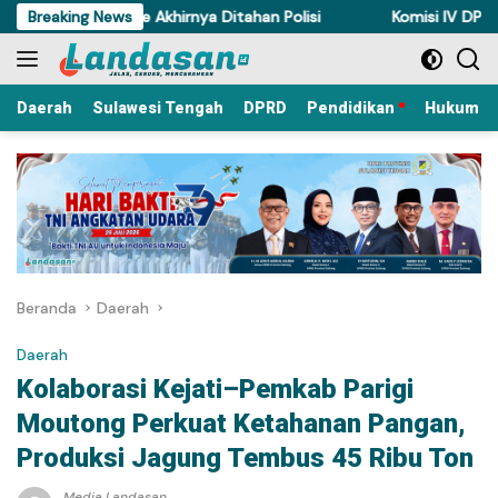
Langsung
 Ayam di Torue Akhirnya Ditahan Polisi
Breaking News
Komisi IV DPRD Sulte
ke
konten
Daerah
Sulawesi Tengah
DPRD
Pendidikan
Hukum Kr
Beranda
Daerah
Daerah
Kolaborasi Kejati–Pemkab Parigi
Moutong Perkuat Ketahanan Pangan,
Produksi Jagung Tembus 45 Ribu Ton
Media Landasan