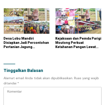
Murah di 11 Kecamatan
Ekonomi Parigi Moutong
Desa Lobu Mandiri
Kejaksaan dan Pemda Parigi
Disiapkan Jadi Percontohan
Moutong Perkuat
Pertanian Jagung
Ketahanan Pangan Lewat
Berkelanjutan
Program Jaksa Mandiri
Tinggalkan Balasan
Alamat email Anda tidak akan dipublikasikan.
Ruas yang wajib
ditandai
*