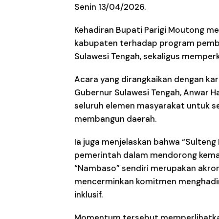
Senin 13/04/2026.
Kehadiran Bupati Parigi Moutong m
kabupaten terhadap program pemban
Sulawesi Tengah, sekaligus memperku
Acara yang dirangkaikan dengan karn
Gubernur Sulawesi Tengah, Anwar H
seluruh elemen masyarakat untuk s
membangun daerah.
Ia juga menjelaskan bahwa “Sulten
pemerintah dalam mendorong kemaju
“Nambaso” sendiri merupakan akro
mencerminkan komitmen menghadirk
inklusif.
Momentum tersebut memperlihatkan 