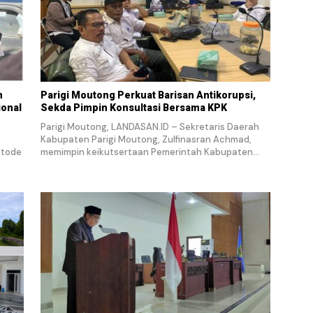
n
Parigi Moutong Perkuat Barisan Antikorupsi,
ional
Sekda Pimpin Konsultasi Bersama KPK
Parigi Moutong, LANDASAN.ID – Sekretaris Daerah
Kabupaten Parigi Moutong, Zulfinasran Achmad,
etode
memimpin keikutsertaan Pemerintah Kabupaten…