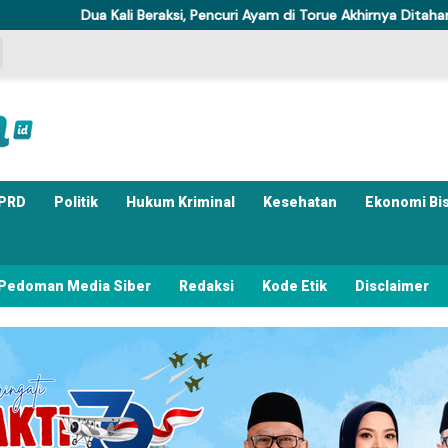
Beraksi, Pencuri Ayam di Torue Akhirnya Ditahan Polisi
Komis
PRD
Politik
Hukum Kriminal
Kesehatan
Ekonomi Bi
Pedoman Media Siber
Redaksi
Kode Etik
Disclaimer