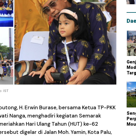
Dae
Genj
Mode
Targ
Mou
Lum
Nasi
: IST
outong, H. Erwin Burase, bersama Ketua TP-PKK
Sen
iwati Nanga, menghadiri kegiatan Semarak
Perp
eriahkan Hari Ulang Tahun (HUT) ke-62
Mout
Kont
rsebut digelar di Jalan Moh. Yamin, Kota Palu,
Biay