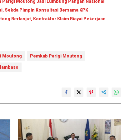
an Parigi Moutong Jadi Lumbung Pangan Nasional
si, Sekda Pimpin Konsultasi Bersama KPK
ng Berlanjut, Kontraktor Klaim Biayai Pekerjaan
gi Moutong
Pemkab Parigi Moutong
 Nambaso