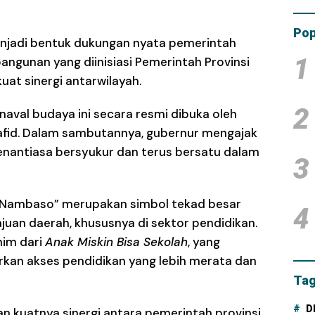
Tam
Dana
Pop
enjadi bentuk dukungan nyata pemerintah
1
gunan yang diinisiasi Pemerintah Provinsi
at sinergi antarwilayah.
2
aval budaya ini secara resmi dibuka oleh
afid. Dalam sambutannya, gubernur mengajak
enantiasa bersyukur dan terus bersatu dalam
3
g Nambaso” merupakan simbol tekad besar
4
an daerah, khususnya di sektor pendidikan.
nim dari
Anak Miskin Bisa Sekolah
, yang
an akses pendidikan yang lebih merata dan
Tag
D
kuatnya sinergi antara pemerintah provinsi