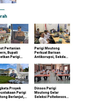
rah
ot Pertanian
Parigi Moutong
rn, Bupati
Perkuat Barisan
etkan Parigi
Antikorupsi, Sekda
tong Jadi
Pimpin Konsultasi
bung Pangan
Bersama KPK
onal
gketa Proyek
Dinsos Parigi
ustakaan Parigi
Moutong Gelar
ong Berlanjut,
Seleksi Poltekesos
raktor Klaim
Bandung, 20 Peserta
ai Pekerjaan
Ikut Ujian