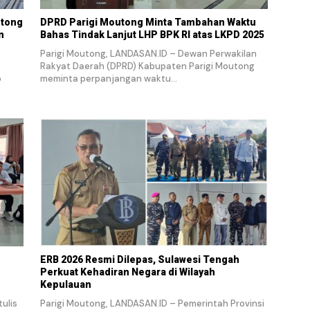
utong
DPRD Parigi Moutong Minta Tambahan Waktu
n
Bahas Tindak Lanjut LHP BPK RI atas LKPD 2025
Parigi Moutong, LANDASAN.ID – Dewan Perwakilan
Rakyat Daerah (DPRD) Kabupaten Parigi Moutong
p
meminta perpanjangan waktu…
ERB 2026 Resmi Dilepas, Sulawesi Tengah
Perkuat Kehadiran Negara di Wilayah
Kepulauan
ulis
Parigi Moutong, LANDASAN.ID – Pemerintah Provinsi