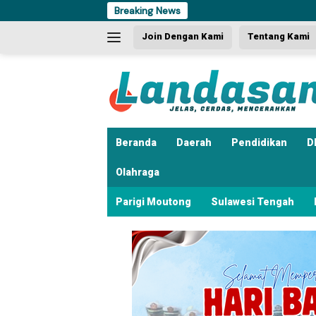
Langsung
Breaking News
Dua Kali 
ke
Join Dengan Kami
Tentang Kami
konten
Beranda
Daerah
Pendidikan
D
Olahraga
Parigi Moutong
Sulawesi Tengah