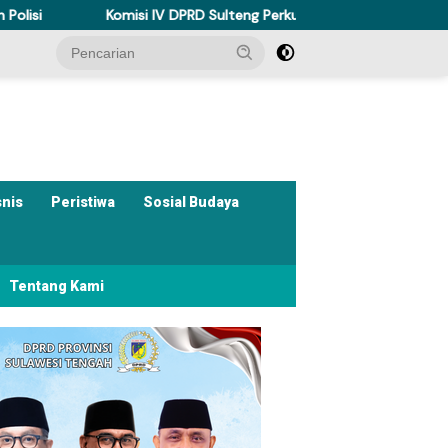
i IV DPRD Sulteng Perkuat Perda Kesehatan Dukung Program Berani
snis
Peristiwa
Sosial Budaya
Tentang Kami