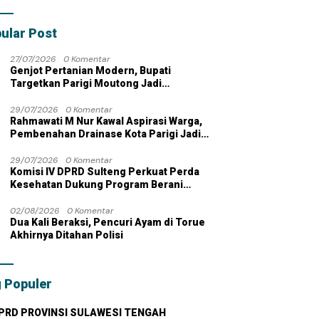
bahan dengan
 Pribadi
ular Post
27/07/2026
0 Komentar
Genjot Pertanian Modern, Bupati
Targetkan Parigi Moutong Jadi
Lumbung Pangan Nasional
29/07/2026
0 Komentar
Rahmawati M Nur Kawal Aspirasi Warga,
Pembenahan Drainase Kota Parigi Jadi
Prioritas
29/07/2026
0 Komentar
Komisi IV DPRD Sulteng Perkuat Perda
Kesehatan Dukung Program Berani
Sehat
02/08/2026
0 Komentar
Dua Kali Beraksi, Pencuri Ayam di Torue
Akhirnya Ditahan Polisi
 Populer
PRD PROVINSI SULAWESI TENGAH