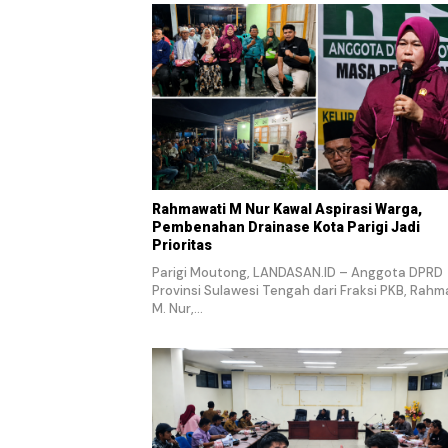
Rahmawati M Nur Kawal Aspirasi Warga,
Pembenahan Drainase Kota Parigi Jadi
Prioritas
Parigi Moutong, LANDASAN.ID – Anggota DPRD
Provinsi Sulawesi Tengah dari Fraksi PKB, Rahm
M. Nur,…