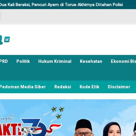
encuri Ayam di Torue Akhirnya Ditahan Polisi
Komisi IV DPRD
PRD
Politik
Hukum Kriminal
Kesehatan
Ekonomi Bi
Pedoman Media Siber
Redaksi
Kode Etik
Disclaimer