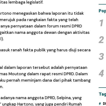
tas lembaga legislatif.
Tam
Dana
Pop
rtono menegaskan bahwa laporan itu tidak
 merujuk pada rangkaian fakta yang telah
1
aranya pernyataan dalam forum resmi DPRD
gaitkan nama anggota dewan dengan aktivitas
2
).
h masuk ranah fakta publik yang harus diuji secara
3
sial dalam laporan tersebut adalah pernyataan
4
esmas Moutong dalam rapat resmi DPRD. Dalam
aku pernah meminjam dana dari pihak tambang
n.
Tag
t adanya nama anggota DPRD, Selpina, yang
” ungkap Hartono, yang juga pendiri Rumah
D