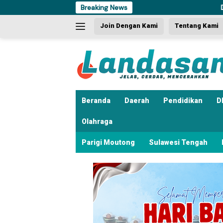
Langsung
Breaking News
Dua Kali Beraksi, P
ke
Join Dengan Kami
Tentang Kami
konten
Beranda
Daerah
Pendidikan
D
Olahraga
Parigi Moutong
Sulawesi Tengah