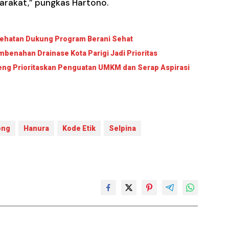
yarakat,” pungkas Hartono.
sehatan Dukung Program Berani Sehat
benahan Drainase Kota Parigi Jadi Prioritas
lteng Prioritaskan Penguatan UMKM dan Serap Aspirasi
ong
Hanura
Kode Etik
Selpina