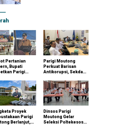
rah
ot Pertanian
Parigi Moutong
rn, Bupati
Perkuat Barisan
etkan Parigi
Antikorupsi, Sekda
tong Jadi
Pimpin Konsultasi
bung Pangan
Bersama KPK
onal
gketa Proyek
Dinsos Parigi
ustakaan Parigi
Moutong Gelar
ong Berlanjut,
Seleksi Poltekesos
raktor Klaim
Bandung, 20 Peserta
ai Pekerjaan
Ikut Ujian