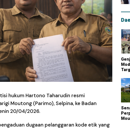
Dae
Genj
Mode
Targ
Mou
Lum
Nasi
tisi hukum Hartono Taharudin resmi
igi Moutong (Parimo), Selpina, ke Badan
Sen
enin 20/04/2026.
Perp
Mout
Kont
 pengaduan dugaan pelanggaran kode etik yang
Biay