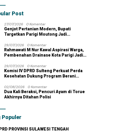
bahan dengan
 Pribadi
ular Post
27/07/2026
0 Komentar
Genjot Pertanian Modern, Bupati
Targetkan Parigi Moutong Jadi
Lumbung Pangan Nasional
29/07/2026
0 Komentar
Rahmawati M Nur Kawal Aspirasi Warga,
Pembenahan Drainase Kota Parigi Jadi
Prioritas
29/07/2026
0 Komentar
Komisi IV DPRD Sulteng Perkuat Perda
Kesehatan Dukung Program Berani
Sehat
02/08/2026
0 Komentar
Dua Kali Beraksi, Pencuri Ayam di Torue
Akhirnya Ditahan Polisi
 Populer
PRD PROVINSI SULAWESI TENGAH