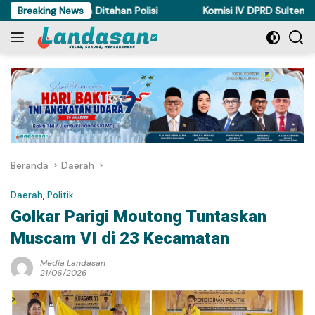
Langsung
ue Akhirnya Ditahan Polisi
Breaking News
Komisi IV DPRD Sulteng Perkuat
ke
konten
Beranda
Daerah
Daerah
,
Politik
Golkar Parigi Moutong Tuntaskan
Muscam VI di 23 Kecamatan
Media Landasan
21/06/2026