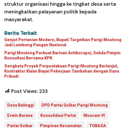
struktur organisasi hingga ke tingkat desa serta
meningkatkan pelayanan politik kepada
masyarakat.
Berita Terkait
Genjot Pertanian Modern, Bupati Targetkan Parigi Moutong
Jadi Lumbung Pangan Nasional
Parigi Moutong Perkuat Barisan Antikorupsi, Sekda Pimpin
Konsultasi Bersama KPK
Sengketa Proyek Perpustakaan Parigi Moutong Berlanjut,
Kontraktor Klaim Biayai Pekerjaan Tambahan dengan Dana
Pribadi
Post Views:
233
Desa Balinggi
DPD Partai Golkar Parigi Moutong
Erwin Burase
Konsolidasi Partai
Muscam VI
Partai Golkar
Pimpinan Kecamatan
TOBASA