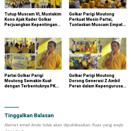
Tutup Muscam VI, Mustakim
Golkar Parigi Moutong
Kono Ajak Kader Golkar
Perkuat Mesin Partai,
Perjuangkan Kepentingan
Tuntaskan Muscam Empat
Bersama
Kecamatan
Partai Golkar Parigi
Golkar Parigi Moutong
Moutong Semakin Kuat
Dorong Generasi Z Ambil
dengan Terbentuknya PK
Peran dalam Kepengurusan
Baru di Tiga Kecamatan
Partai
Tinggalkan Balasan
Alamat email Anda tidak akan dipublikasikan.
Ruas yang wajib