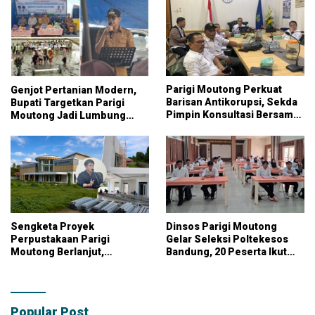
Parigi Moutong Perkuat
Genjot Pertanian Modern,
Barisan Antikorupsi, Sekda
Bupati Targetkan Parigi
Pimpin Konsultasi Bersama
Moutong Jadi Lumbung
KPK
Pangan Nasional
Sengketa Proyek
Dinsos Parigi Moutong
Perpustakaan Parigi
Gelar Seleksi Poltekesos
Moutong Berlanjut,
Bandung, 20 Peserta Ikut
Kontraktor Klaim Biayai
Ujian
Pekerjaan Tambahan
dengan Dana Pribadi
Popular Post