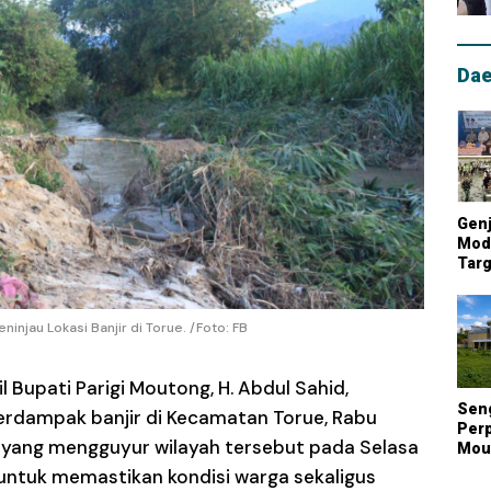
Dae
Genj
Mode
Targ
Mou
Lum
Nasi
ninjau Lokasi Banjir di Torue. /Foto: FB
l Bupati Parigi Moutong, H. Abdul Sahid,
Sen
terdampak banjir di Kecamatan Torue, Rabu
Perp
 yang mengguyur wilayah tersebut pada Selasa
Mout
Kont
 untuk memastikan kondisi warga sekaligus
Biay