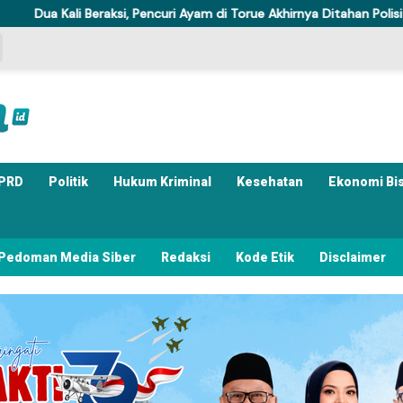
, Pencuri Ayam di Torue Akhirnya Ditahan Polisi
Komisi IV D
PRD
Politik
Hukum Kriminal
Kesehatan
Ekonomi Bi
Pedoman Media Siber
Redaksi
Kode Etik
Disclaimer