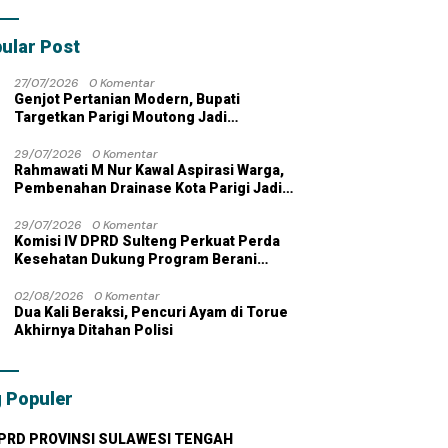
bahan dengan
 Pribadi
ular Post
27/07/2026
0 Komentar
Genjot Pertanian Modern, Bupati
Targetkan Parigi Moutong Jadi
Lumbung Pangan Nasional
29/07/2026
0 Komentar
Rahmawati M Nur Kawal Aspirasi Warga,
Pembenahan Drainase Kota Parigi Jadi
Prioritas
29/07/2026
0 Komentar
Komisi IV DPRD Sulteng Perkuat Perda
Kesehatan Dukung Program Berani
Sehat
02/08/2026
0 Komentar
Dua Kali Beraksi, Pencuri Ayam di Torue
Akhirnya Ditahan Polisi
 Populer
PRD PROVINSI SULAWESI TENGAH