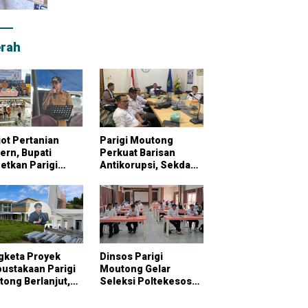
rah
ot Pertanian
Parigi Moutong
rn, Bupati
Perkuat Barisan
etkan Parigi
Antikorupsi, Sekda
tong Jadi
Pimpin Konsultasi
bung Pangan
Bersama KPK
onal
gketa Proyek
Dinsos Parigi
ustakaan Parigi
Moutong Gelar
ong Berlanjut,
Seleksi Poltekesos
raktor Klaim
Bandung, 20 Peserta
ai Pekerjaan
Ikut Ujian