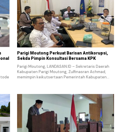
n
Parigi Moutong Perkuat Barisan Antikorupsi,
ional
Sekda Pimpin Konsultasi Bersama KPK
Parigi Moutong, LANDASAN.ID – Sekretaris Daerah
Kabupaten Parigi Moutong, Zulfinasran Achmad,
etode
memimpin keikutsertaan Pemerintah Kabupaten…