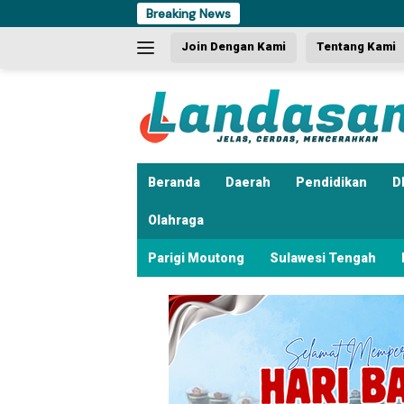
Langsung
Breaking News
Dua Kali Beraksi
ke
Join Dengan Kami
Tentang Kami
konten
Beranda
Daerah
Pendidikan
D
Olahraga
Parigi Moutong
Sulawesi Tengah