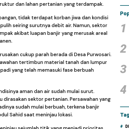
truktur dan lahan pertanian yang terdampak.
Tam
Dana
Pop
angan, tidak terdapat korban jiwa dan kondisi
1
lih seiring surutnya debit air. Namun, sektor
ampak akibat luapan banjir yang merusak areal
anen.
2
erusakan cukup parah berada di Desa Purwosari.
sawahan tertimbun material tanah dan lumpur
3
n padi yang telah memasuki fase berbuah
4
ndisinya aman dan air sudah mulai surut.
u dirasakan sektor pertanian. Persawahan yang
adinya sudah mulai berbuah, terkena banjir
dul Sahid saat meninjau lokasi.
Tag
D
ninjau sejumlah titik yang menjadi prioritas