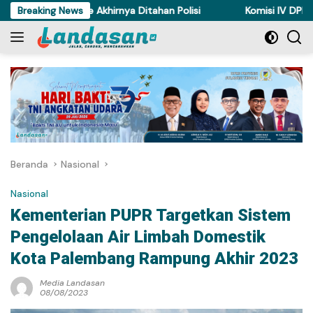
Langsung
Ayam di Torue Akhirnya Ditahan Polisi
Breaking News
Komisi IV DPRD Sulte
ke
konten
Beranda
Nasional
Nasional
Kementerian PUPR Targetkan Sistem
Pengelolaan Air Limbah Domestik
Kota Palembang Rampung Akhir 2023
Media Landasan
08/08/2023