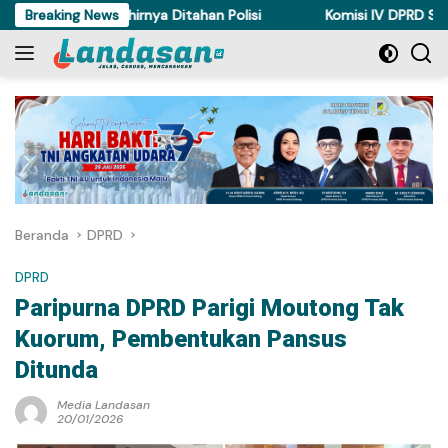
Langsung
di Torue Akhirnya Ditahan Polisi
Breaking News
Komisi IV DPRD Sulteng Pe
ke
konten
Beranda
DPRD
DPRD
Paripurna DPRD Parigi Moutong Tak
Kuorum, Pembentukan Pansus
Ditunda
Media Landasan
20/01/2026