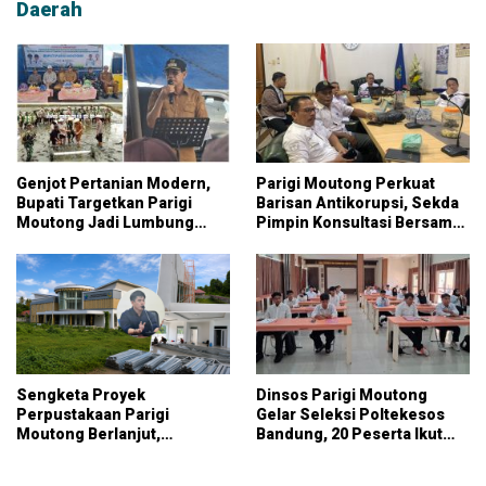
Daerah
Genjot Pertanian Modern,
Parigi Moutong Perkuat
Bupati Targetkan Parigi
Barisan Antikorupsi, Sekda
Moutong Jadi Lumbung
Pimpin Konsultasi Bersama
Pangan Nasional
KPK
Sengketa Proyek
Dinsos Parigi Moutong
Perpustakaan Parigi
Gelar Seleksi Poltekesos
Moutong Berlanjut,
Bandung, 20 Peserta Ikut
Kontraktor Klaim Biayai
Ujian
Pekerjaan Tambahan