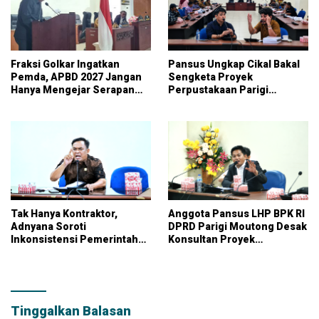
Fraksi Golkar Ingatkan
Pansus Ungkap Cikal Bakal
Pemda, APBD 2027 Jangan
Sengketa Proyek
Hanya Mengejar Serapan
Perpustakaan Parigi
Anggaran
Moutong, Ketidakhadiran
PPK Jadi Sorotan
Tak Hanya Kontraktor,
Anggota Pansus LHP BPK RI
Adnyana Soroti
DPRD Parigi Moutong Desak
Inkonsistensi Pemerintah
Konsultan Proyek
dalam Audit Proyek
Perpustakaan Diusut
Perpustakaan
Tinggalkan Balasan