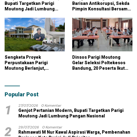
Bupati Targetkan Parigi
Barisan Antikorupsi, Sekda
Moutong Jadi Lumbung
Pimpin Konsultasi Bersama
Pangan Nasional
KPK
Sengketa Proyek
Dinsos Parigi Moutong
Perpustakaan Parigi
Gelar Seleksi Poltekesos
Moutong Berlanjut,
Bandung, 20 Peserta Ikut
Kontraktor Klaim Biayai
Ujian
Pekerjaan Tambahan
dengan Dana Pribadi
Popular Post
1
27/07/2026
0 Komentar
Genjot Pertanian Modern, Bupati Targetkan Parigi
Moutong Jadi Lumbung Pangan Nasional
2
29/07/2026
0 Komentar
Rahmawati M Nur Kawal Aspirasi Warga, Pembenahan