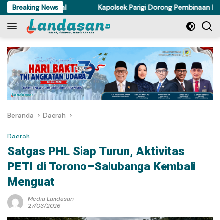
Langsung
an Nasional
Breaking News
Kapolsek Parigi Dorong Pembinaan Iman Lewat
ke
konten
Beranda
Daerah
Daerah
Satgas PHL Siap Turun, Aktivitas
PETI di Torono–Salubanga Kembali
Menguat
Media Landasan
27/03/2026