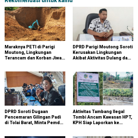
Rekomendasi untuk kamu
Maraknya PETI di Parigi
DPRD Parigi Moutong Soroti
Moutong, Lingkungan
Kerusakan Lingkungan
Terancam dan Korban Jiwa
Akibat Aktivitas Dulang dan
Terus Berjatuhan
Tambang
DPRD Soroti Dugaan
Aktivitas Tambang Ilegal
Pencemaran Gilingan Padi
Tombi Ancam Kawasan HPT,
di Tolai Barat, Minta Pemda
KPH Siap Laporkan ke
Segera Bertindak
Gakum Jika Terbukti Masuk
Hutan