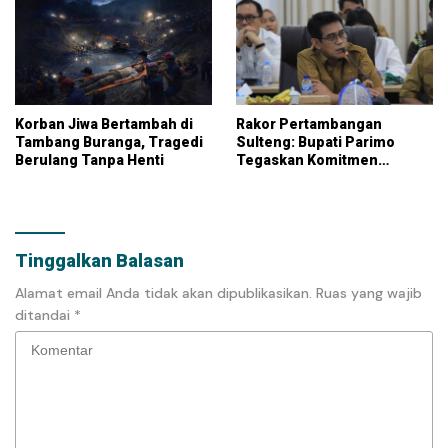
Korban Jiwa Bertambah di
Rakor Pertambangan
Tambang Buranga, Tragedi
Sulteng: Bupati Parimo
Berulang Tanpa Henti
Tegaskan Komitmen
Penertiban Aktivitas Ilegal
Tinggalkan Balasan
Alamat email Anda tidak akan dipublikasikan.
Ruas yang wajib
ditandai
*