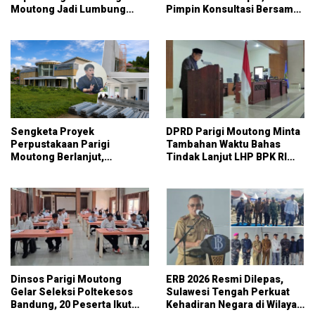
Moutong Jadi Lumbung
Pimpin Konsultasi Bersama
Pangan Nasional
KPK
Sengketa Proyek
DPRD Parigi Moutong Minta
Perpustakaan Parigi
Tambahan Waktu Bahas
Moutong Berlanjut,
Tindak Lanjut LHP BPK RI
Kontraktor Klaim Biayai
atas LKPD 2025
Pekerjaan Tambahan
dengan Dana Pribadi
Dinsos Parigi Moutong
ERB 2026 Resmi Dilepas,
Gelar Seleksi Poltekesos
Sulawesi Tengah Perkuat
Bandung, 20 Peserta Ikut
Kehadiran Negara di Wilayah