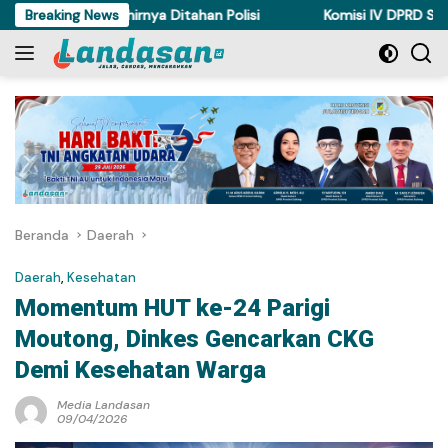
Langsung
di Torue Akhirnya Ditahan Polisi
Breaking News
Komisi IV DPRD Sulteng Pe
ke
konten
Beranda
Daerah
Daerah
,
Kesehatan
Momentum HUT ke-24 Parigi
Moutong, Dinkes Gencarkan CKG
Demi Kesehatan Warga
Media Landasan
09/04/2026