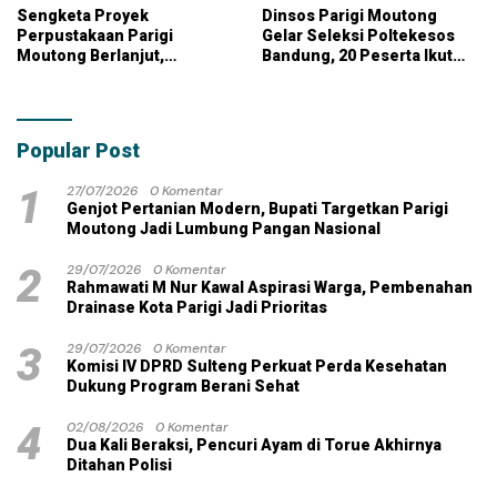
Sengketa Proyek
Dinsos Parigi Moutong
Perpustakaan Parigi
Gelar Seleksi Poltekesos
Moutong Berlanjut,
Bandung, 20 Peserta Ikut
Kontraktor Klaim Biayai
Ujian
Pekerjaan Tambahan
dengan Dana Pribadi
Popular Post
1
27/07/2026
0 Komentar
Genjot Pertanian Modern, Bupati Targetkan Parigi
Moutong Jadi Lumbung Pangan Nasional
2
29/07/2026
0 Komentar
Rahmawati M Nur Kawal Aspirasi Warga, Pembenahan
Drainase Kota Parigi Jadi Prioritas
3
29/07/2026
0 Komentar
Komisi IV DPRD Sulteng Perkuat Perda Kesehatan
Dukung Program Berani Sehat
4
02/08/2026
0 Komentar
Dua Kali Beraksi, Pencuri Ayam di Torue Akhirnya
Ditahan Polisi