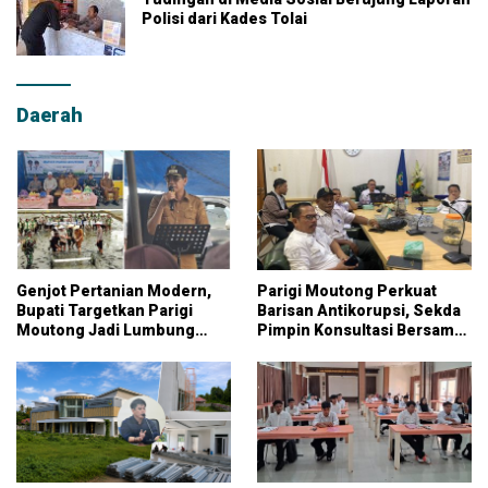
Polisi dari Kades Tolai
Daerah
Genjot Pertanian Modern,
Parigi Moutong Perkuat
Bupati Targetkan Parigi
Barisan Antikorupsi, Sekda
Moutong Jadi Lumbung
Pimpin Konsultasi Bersama
Pangan Nasional
KPK