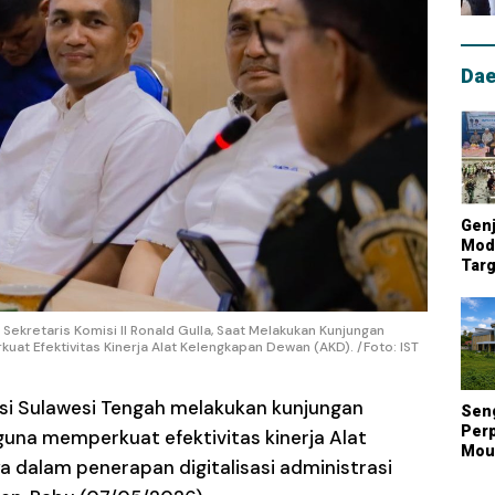
Dae
Genj
Mode
Targ
Mou
Lum
Nasi
ekretaris Komisi II Ronald Gulla, Saat Melakukan Kunjungan
at Efektivitas Kinerja Alat Kelengkapan Dewan (AKD). /Foto: IST
si Sulawesi Tengah melakukan kunjungan
Sen
Perp
guna memperkuat efektivitas kinerja Alat
Mout
 dalam penerapan digitalisasi administrasi
Kont
Biay