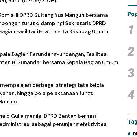
ien, Rabu (07/05/2026).
Tam
Dana
Pop
Komisi II DPRD Sulteng Yus Mangun bersama
Rombongan turut didampingi Sekretaris DPRD
1
Bagian Fasilitasi Erwin, serta Kasubag Umum
2
ala Bagian Perundang-undangan, Fasilitasi
ten H. Sunandar bersama Kepala Bagian Umum
3
mempelajari berbagai strategi tata kelola
4
layanan, hingga pola pelaksanaan fungsi
Banten.
nald Gulla menilai DPRD Banten berhasil
Tag
administrasi sebagai penunjang efektivitas
D