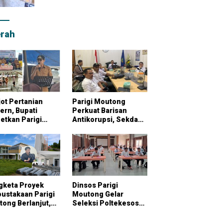
rah
ot Pertanian
Parigi Moutong
rn, Bupati
Perkuat Barisan
etkan Parigi
Antikorupsi, Sekda
tong Jadi
Pimpin Konsultasi
bung Pangan
Bersama KPK
onal
gketa Proyek
Dinsos Parigi
ustakaan Parigi
Moutong Gelar
ong Berlanjut,
Seleksi Poltekesos
raktor Klaim
Bandung, 20 Peserta
ai Pekerjaan
Ikut Ujian