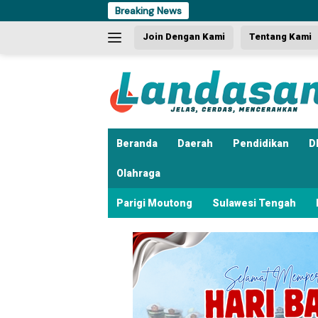
Langsung
Breaking News
Dua Kali B
ke
Join Dengan Kami
Tentang Kami
konten
Beranda
Daerah
Pendidikan
D
Olahraga
Parigi Moutong
Sulawesi Tengah