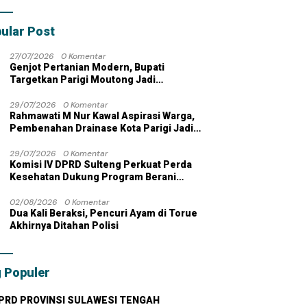
bahan dengan
 Pribadi
ular Post
27/07/2026
0 Komentar
Genjot Pertanian Modern, Bupati
Targetkan Parigi Moutong Jadi
Lumbung Pangan Nasional
29/07/2026
0 Komentar
Rahmawati M Nur Kawal Aspirasi Warga,
Pembenahan Drainase Kota Parigi Jadi
Prioritas
29/07/2026
0 Komentar
Komisi IV DPRD Sulteng Perkuat Perda
Kesehatan Dukung Program Berani
Sehat
02/08/2026
0 Komentar
Dua Kali Beraksi, Pencuri Ayam di Torue
Akhirnya Ditahan Polisi
 Populer
PRD PROVINSI SULAWESI TENGAH