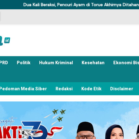
eraksi, Pencuri Ayam di Torue Akhirnya Ditahan Polisi
Komisi
PRD
Politik
Hukum Kriminal
Kesehatan
Ekonomi Bi
Pedoman Media Siber
Redaksi
Kode Etik
Disclaimer