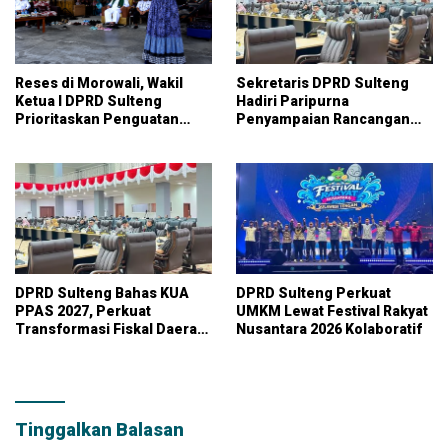
Reses di Morowali, Wakil
Sekretaris DPRD Sulteng
Ketua I DPRD Sulteng
Hadiri Paripurna
Prioritaskan Penguatan
Penyampaian Rancangan
UMKM dan Serap Aspirasi
KUA-PPAS APBD 2027
Warga
DPRD Sulteng Bahas KUA
DPRD Sulteng Perkuat
PPAS 2027, Perkuat
UMKM Lewat Festival Rakyat
Transformasi Fiskal Daerah
Nusantara 2026 Kolaboratif
Berkelanjutan
Tinggalkan Balasan