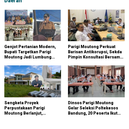
Daerah
Genjot Pertanian Modern,
Parigi Moutong Perkuat
Bupati Targetkan Parigi
Barisan Antikorupsi, Sekda
Moutong Jadi Lumbung
Pimpin Konsultasi Bersama
Pangan Nasional
KPK
Sengketa Proyek
Dinsos Parigi Moutong
Perpustakaan Parigi
Gelar Seleksi Poltekesos
Moutong Berlanjut,
Bandung, 20 Peserta Ikut
Kontraktor Klaim Biayai
Ujian
Pekerjaan Tambahan
dengan Dana Pribadi