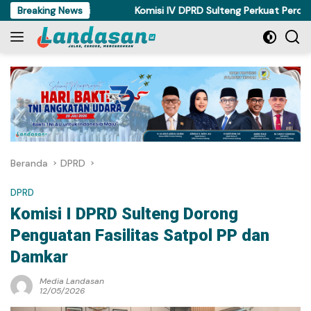
Langsung
tahan Polisi
Breaking News
Komisi IV DPRD Sulteng Perkuat Perda Keseha
ke
konten
Beranda
DPRD
DPRD
Komisi I DPRD Sulteng Dorong
Penguatan Fasilitas Satpol PP dan
Damkar
Media Landasan
12/05/2026