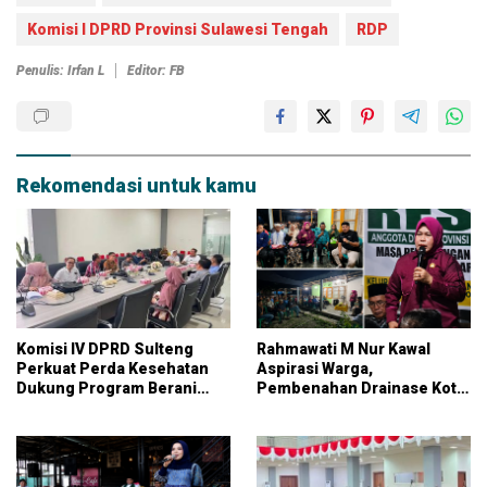
Komisi I DPRD Provinsi Sulawesi Tengah
RDP
Penulis: Irfan L
Editor: FB
Rekomendasi untuk kamu
Komisi IV DPRD Sulteng
Rahmawati M Nur Kawal
Perkuat Perda Kesehatan
Aspirasi Warga,
Dukung Program Berani
Pembenahan Drainase Kota
Sehat
Parigi Jadi Prioritas