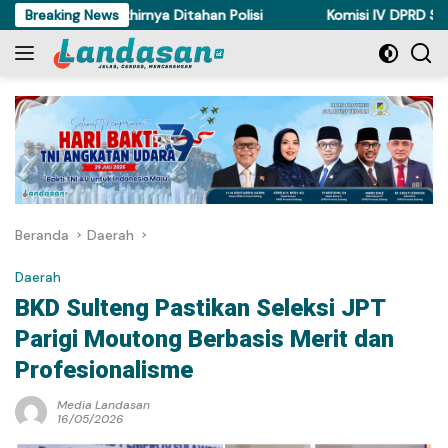
Langsung
 di Torue Akhirnya Ditahan Polisi
Breaking News
Komisi IV DPRD Sulteng P
ke
konten
Beranda
Daerah
Daerah
BKD Sulteng Pastikan Seleksi JPT
Parigi Moutong Berbasis Merit dan
Profesionalisme
Media Landasan
16/05/2026