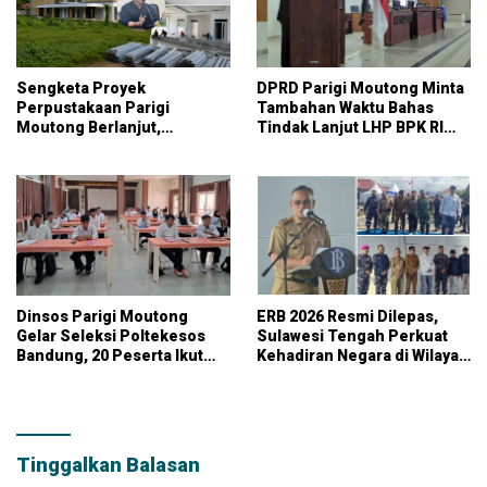
Sengketa Proyek
DPRD Parigi Moutong Minta
Perpustakaan Parigi
Tambahan Waktu Bahas
Moutong Berlanjut,
Tindak Lanjut LHP BPK RI
Kontraktor Klaim Biayai
atas LKPD 2025
Pekerjaan Tambahan
dengan Dana Pribadi
Dinsos Parigi Moutong
ERB 2026 Resmi Dilepas,
Gelar Seleksi Poltekesos
Sulawesi Tengah Perkuat
Bandung, 20 Peserta Ikut
Kehadiran Negara di Wilayah
Ujian
Kepulauan
Tinggalkan Balasan