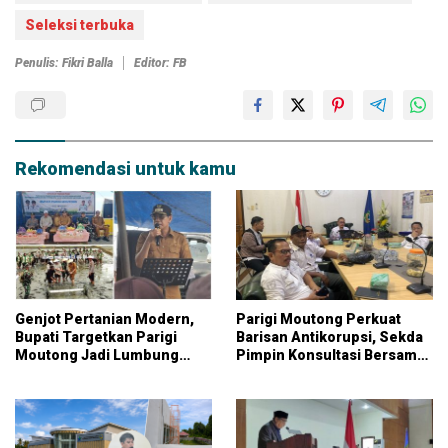
Seleksi terbuka
Penulis: Fikri Balla
Editor: FB
Rekomendasi untuk kamu
Genjot Pertanian Modern,
Parigi Moutong Perkuat
Bupati Targetkan Parigi
Barisan Antikorupsi, Sekda
Moutong Jadi Lumbung
Pimpin Konsultasi Bersama
Pangan Nasional
KPK