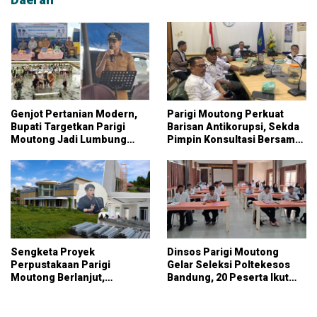
Genjot Pertanian Modern,
Parigi Moutong Perkuat
Bupati Targetkan Parigi
Barisan Antikorupsi, Sekda
Moutong Jadi Lumbung
Pimpin Konsultasi Bersama
Pangan Nasional
KPK
Sengketa Proyek
Dinsos Parigi Moutong
Perpustakaan Parigi
Gelar Seleksi Poltekesos
Moutong Berlanjut,
Bandung, 20 Peserta Ikut
Kontraktor Klaim Biayai
Ujian
Pekerjaan Tambahan
dengan Dana Pribadi