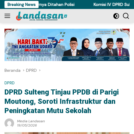
Langsung
i Torue Akhirnya Ditahan Polisi
Breaking News
Komisi IV DPRD Sulteng Per
ke
konten
Beranda
DPRD
DPRD
DPRD Sulteng Tinjau PPDB di Parigi
Moutong, Soroti Infrastruktur dan
Peningkatan Mutu Sekolah
Media Landasan
19/05/2026