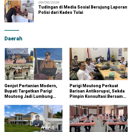
09/06/2026
Tudingan di Media Sosial Berujung Laporan
Polisi dari Kades Tolai
Daerah
Genjot Pertanian Modern,
Parigi Moutong Perkuat
Bupati Targetkan Parigi
Barisan Antikorupsi, Sekda
Moutong Jadi Lumbung
Pimpin Konsultasi Bersama
Pangan Nasional
KPK