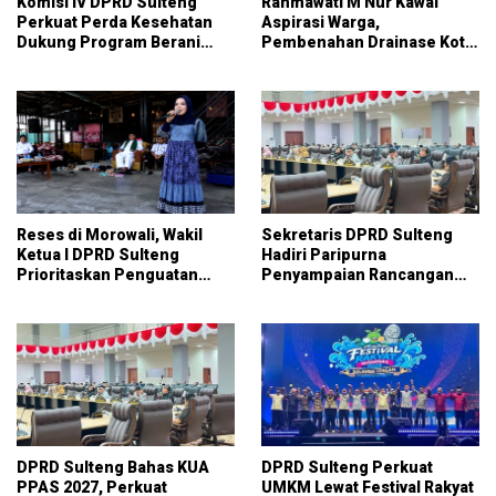
Komisi IV DPRD Sulteng
Rahmawati M Nur Kawal
Perkuat Perda Kesehatan
Aspirasi Warga,
Dukung Program Berani
Pembenahan Drainase Kota
Sehat
Parigi Jadi Prioritas
Reses di Morowali, Wakil
Sekretaris DPRD Sulteng
Ketua I DPRD Sulteng
Hadiri Paripurna
Prioritaskan Penguatan
Penyampaian Rancangan
UMKM dan Serap Aspirasi
KUA-PPAS APBD 2027
Warga
DPRD Sulteng Bahas KUA
DPRD Sulteng Perkuat
PPAS 2027, Perkuat
UMKM Lewat Festival Rakyat