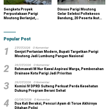
Sengketa Proyek
Dinsos Parigi Moutong
Perpustakaan Parigi
Gelar Seleksi Poltekesos
Moutong Berlanjut,
Bandung, 20 Peserta Ikut
Kontraktor Klaim Biayai
Ujian
Pekerjaan Tambahan
dengan Dana Pribadi
Popular Post
1
27/07/2026
0 Komentar
Genjot Pertanian Modern, Bupati Targetkan Parigi
Moutong Jadi Lumbung Pangan Nasional
2
29/07/2026
0 Komentar
Rahmawati M Nur Kawal Aspirasi Warga, Pembenahan
Drainase Kota Parigi Jadi Prioritas
3
29/07/2026
0 Komentar
Komisi IV DPRD Sulteng Perkuat Perda Kesehatan
Dukung Program Berani Sehat
4
02/08/2026
0 Komentar
Dua Kali Beraksi, Pencuri Ayam di Torue Akhirnya
Ditahan Polisi