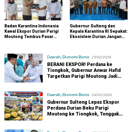
Badan Karantina Indonesia
Gubernur Sulteng dan
Kawal Ekspor Durian Parigi
Kepala Karantina RI Sepakat:
Moutong Tembus Pasar
Ekosistem Durian Jangan
China Global
Dibebani PAD Dulu
Daerah
,
Ekonomi Bisnis
27/02/2026
BERANI EKSPOR! Perdana ke
Tiongkok, Gubernur Anwar Hafid
Targetkan Parigi Moutong Jadi
Sentra Durian Dunia
Daerah
,
Ekonomi Bisnis
24/02/2026
Gubernur Sulteng Lepas Ekspor
Perdana Durian Beku Parigi
Moutong ke Tiongkok, Tonggak
Hilirisasi Pertanian Daerah