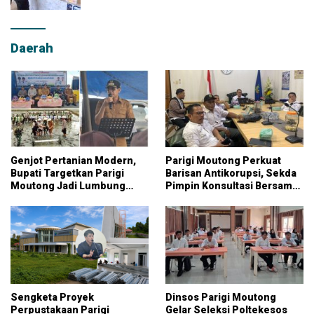
Daerah
Genjot Pertanian Modern,
Parigi Moutong Perkuat
Bupati Targetkan Parigi
Barisan Antikorupsi, Sekda
Moutong Jadi Lumbung
Pimpin Konsultasi Bersama
Pangan Nasional
KPK
Sengketa Proyek
Dinsos Parigi Moutong
Perpustakaan Parigi
Gelar Seleksi Poltekesos