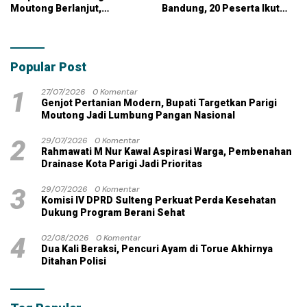
Moutong Berlanjut,
Bandung, 20 Peserta Ikut
Kontraktor Klaim Biayai
Ujian
Pekerjaan Tambahan
dengan Dana Pribadi
Popular Post
1
27/07/2026
0 Komentar
Genjot Pertanian Modern, Bupati Targetkan Parigi
Moutong Jadi Lumbung Pangan Nasional
2
29/07/2026
0 Komentar
Rahmawati M Nur Kawal Aspirasi Warga, Pembenahan
Drainase Kota Parigi Jadi Prioritas
3
29/07/2026
0 Komentar
Komisi IV DPRD Sulteng Perkuat Perda Kesehatan
Dukung Program Berani Sehat
4
02/08/2026
0 Komentar
Dua Kali Beraksi, Pencuri Ayam di Torue Akhirnya
Ditahan Polisi