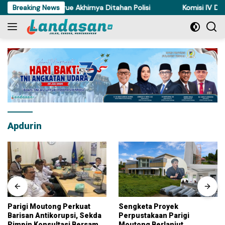
Langsung
uri Ayam di Torue Akhirnya Ditahan Polisi
Breaking News
Komisi IV DPRD Su
ke
konten
Apdurin
Parigi Moutong Perkuat
Sengketa Proyek
Barisan Antikorupsi, Sekda
Perpustakaan Parigi
Pimpin Konsultasi Bersama
Moutong Berlanjut,