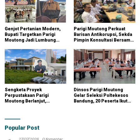
Genjot Pertanian Modern,
Parigi Moutong Perkuat
Bupati Targetkan Parigi
Barisan Antikorupsi, Sekda
Moutong Jadi Lumbung
Pimpin Konsultasi Bersama
Pangan Nasional
KPK
Sengketa Proyek
Dinsos Parigi Moutong
Perpustakaan Parigi
Gelar Seleksi Poltekesos
Moutong Berlanjut,
Bandung, 20 Peserta Ikut
Kontraktor Klaim Biayai
Ujian
Pekerjaan Tambahan
dengan Dana Pribadi
Popular Post
27/07/2026
0 Komentar