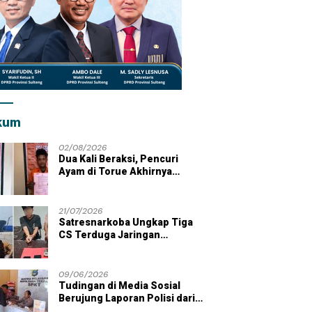
kum
02/08/2026
Dua Kali Beraksi, Pencuri
Ayam di Torue Akhirnya
Ditahan Polisi
21/07/2026
Satresnarkoba Ungkap Tiga
CS Terduga Jaringan
i Lobu Mandiri Terima
ERB 2026 Resmi Dilepas,
B
Peredaran Sabu di Wilayah
an Bibit Jagung dari LMP
Sulawesi Tengah Perkuat
R
Parigi Moutong
gi Moutong
Kehadiran Negara di Wilayah
B
09/06/2026
Kepulauan
S
Tudingan di Media Sosial
Berujung Laporan Polisi dari
Kades Tolai