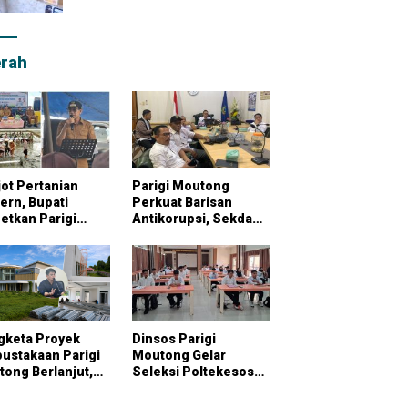
rah
ot Pertanian
Parigi Moutong
rn, Bupati
Perkuat Barisan
etkan Parigi
Antikorupsi, Sekda
tong Jadi
Pimpin Konsultasi
bung Pangan
Bersama KPK
onal
gketa Proyek
Dinsos Parigi
ustakaan Parigi
Moutong Gelar
ong Berlanjut,
Seleksi Poltekesos
raktor Klaim
Bandung, 20 Peserta
ai Pekerjaan
Ikut Ujian