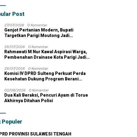
bahan dengan
 Pribadi
ular Post
27/07/2026
0 Komentar
Genjot Pertanian Modern, Bupati
Targetkan Parigi Moutong Jadi
Lumbung Pangan Nasional
29/07/2026
0 Komentar
Rahmawati M Nur Kawal Aspirasi Warga,
Pembenahan Drainase Kota Parigi Jadi
Prioritas
29/07/2026
0 Komentar
Komisi IV DPRD Sulteng Perkuat Perda
Kesehatan Dukung Program Berani
Sehat
02/08/2026
0 Komentar
Dua Kali Beraksi, Pencuri Ayam di Torue
Akhirnya Ditahan Polisi
 Populer
PRD PROVINSI SULAWESI TENGAH