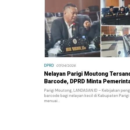
DPRD
07/04/2026
Nelayan Parigi Moutong Tersan
Barcode, DPRD Minta Pemerint
Hentikan Kerumitan Birokrasi
Parigi Moutong, LANDASAN.ID – Kebijakan pen
barcode bagi nelayan kecil di Kabupaten Parig
menuai…