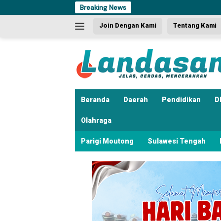
Langsung
Breaking News
ke
Join Dengan Kami
Tentang Kami
konten
Beranda
Daerah
Pendidikan
D
Olahraga
Parigi Moutong
Sulawesi Tengah