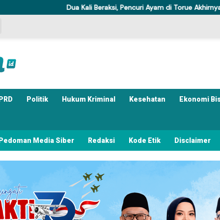
Dua Kali Beraksi, Pencuri Ayam di Torue Akhirnya Ditahan Pol
PRD
Politik
Hukum Kriminal
Kesehatan
Ekonomi Bi
Pedoman Media Siber
Redaksi
Kode Etik
Disclaimer