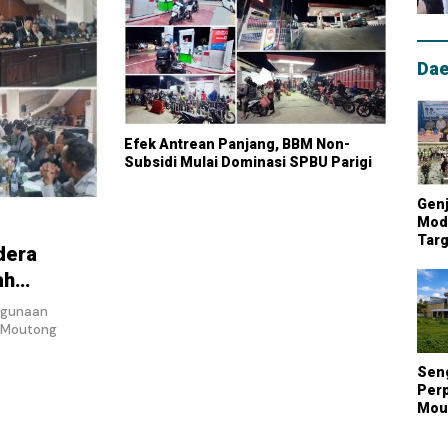
Dae
Efek Antrean Panjang, BBM Non-
Subsidi Mulai Dominasi SPBU Parigi
Genj
Mode
Targ
dera
Mou
Lum
ah
Nasi
ggunaan
i Moutong
Sen
Perp
Mout
Kont
Biay