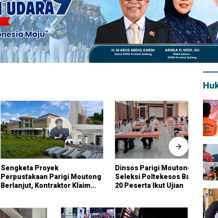
Hu
a Proyek
Dinsos Parigi Moutong Gelar
Petan
akaan Parigi Moutong
Seleksi Poltekesos Bandung,
Bantu
t, Kontraktor Klaim
20 Peserta Ikut Ujian
Pari
Pekerjaan Tambahan
Dana Pribadi