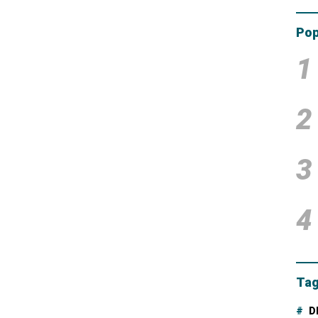
Tam
Dana
Pop
1
2
3
4
Tag
D