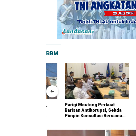
BBM
anian Modern,
Parigi Moutong Perkuat
Sengket
etkan Parigi
Barisan Antikorupsi, Sekda
Perpust
di Lumbung
Pimpin Konsultasi Bersama
Berlanju
ional
KPK
Biayai 
dengan 