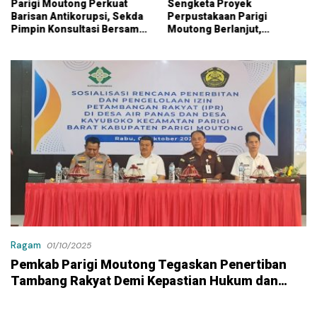
Parigi Moutong Perkuat
Sengketa Proyek
Barisan Antikorupsi, Sekda
Perpustakaan Parigi
Pimpin Konsultasi Bersama
Moutong Berlanjut,
KPK
Kontraktor Klaim Biayai
Pekerjaan Tambahan
dengan Dana Pribadi
Ragam
01/10/2025
Pemkab Parigi Moutong Tegaskan Penertiban
Tambang Rakyat Demi Kepastian Hukum dan
Lingkungan