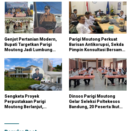
Genjot Pertanian Modern,
Parigi Moutong Perkuat
Bupati Targetkan Parigi
Barisan Antikorupsi, Sekda
Moutong Jadi Lumbung
Pimpin Konsultasi Bersama
Pangan Nasional
KPK
Sengketa Proyek
Dinsos Parigi Moutong
Perpustakaan Parigi
Gelar Seleksi Poltekesos
Moutong Berlanjut,
Bandung, 20 Peserta Ikut
Kontraktor Klaim Biayai
Ujian
Pekerjaan Tambahan
dengan Dana Pribadi