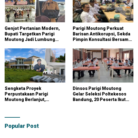
Genjot Pertanian Modern,
Parigi Moutong Perkuat
Bupati Targetkan Parigi
Barisan Antikorupsi, Sekda
Moutong Jadi Lumbung
Pimpin Konsultasi Bersama
Pangan Nasional
KPK
Sengketa Proyek
Dinsos Parigi Moutong
Perpustakaan Parigi
Gelar Seleksi Poltekesos
Moutong Berlanjut,
Bandung, 20 Peserta Ikut
Kontraktor Klaim Biayai
Ujian
Pekerjaan Tambahan
dengan Dana Pribadi
Popular Post