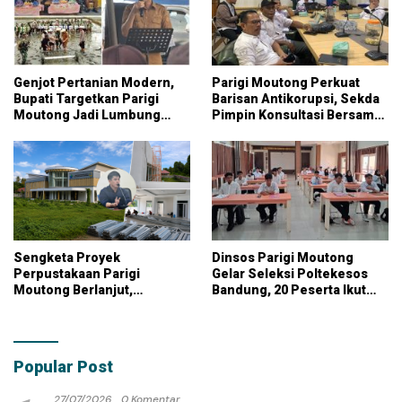
Genjot Pertanian Modern,
Parigi Moutong Perkuat
Bupati Targetkan Parigi
Barisan Antikorupsi, Sekda
Moutong Jadi Lumbung
Pimpin Konsultasi Bersama
Pangan Nasional
KPK
Sengketa Proyek
Dinsos Parigi Moutong
Perpustakaan Parigi
Gelar Seleksi Poltekesos
Moutong Berlanjut,
Bandung, 20 Peserta Ikut
Kontraktor Klaim Biayai
Ujian
Pekerjaan Tambahan
dengan Dana Pribadi
Popular Post
27/07/2026
0 Komentar