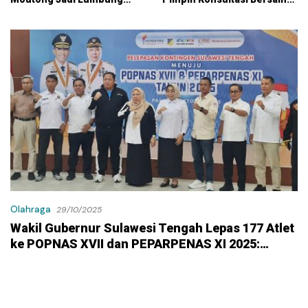
KPK
Kontraktor Klaim Biayai
Pekerjaan Tambahan
dengan Dana Pribadi
Olahraga
29/10/2025
Wakil Gubernur Sulawesi Tengah Lepas 177 Atlet
ke POPNAS XVII dan PEPARPENAS XI 2025:
“Berjuanglah dengan Sportivitas dan Kejujuran”