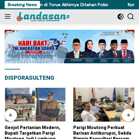
Langsung
si, Pencuri Ayam di Torue Akhirnya Ditahan Polisi
Breaking News
Komisi IV
ke
konten
DISPORASULTENG
Parigi Moutong Perkuat
Sengketa Proyek
Barisan Antikorupsi, Sekda
Perpustakaan Parigi
Pimpin Konsultasi Bersama
Moutong Berlanjut,