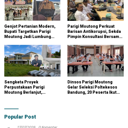
Genjot Pertanian Modern,
Parigi Moutong Perkuat
Bupati Targetkan Parigi
Barisan Antikorupsi, Sekda
Moutong Jadi Lumbung
Pimpin Konsultasi Bersama
Pangan Nasional
KPK
Sengketa Proyek
Dinsos Parigi Moutong
Perpustakaan Parigi
Gelar Seleksi Poltekesos
Moutong Berlanjut,
Bandung, 20 Peserta Ikut
Kontraktor Klaim Biayai
Ujian
Pekerjaan Tambahan
dengan Dana Pribadi
Popular Post
27/07/2026
0 Komentar