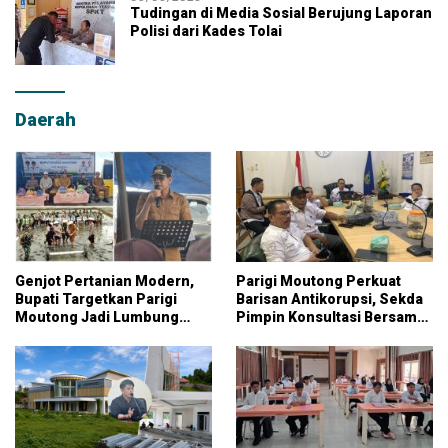
Tudingan di Media Sosial Berujung Laporan
Polisi dari Kades Tolai
Daerah
Genjot Pertanian Modern,
Parigi Moutong Perkuat
Bupati Targetkan Parigi
Barisan Antikorupsi, Sekda
Moutong Jadi Lumbung
Pimpin Konsultasi Bersama
Pangan Nasional
KPK