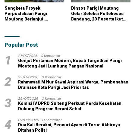
Sengketa Proyek
Dinsos Parigi Moutong
Perpustakaan Parigi
Gelar Seleksi Poltekesos
Moutong Berlanjut,
Bandung, 20 Peserta Ikut
Kontraktor Klaim Biayai
Ujian
Pekerjaan Tambahan
dengan Dana Pribadi
Popular Post
1
27/07/2026
0 Komentar
Genjot Pertanian Modern, Bupati Targetkan Parigi
Moutong Jadi Lumbung Pangan Nasional
2
29/07/2026
0 Komentar
Rahmawati M Nur Kawal Aspirasi Warga, Pembenahan
Drainase Kota Parigi Jadi Prioritas
3
29/07/2026
0 Komentar
Komisi IV DPRD Sulteng Perkuat Perda Kesehatan
Dukung Program Berani Sehat
4
02/08/2026
0 Komentar
Dua Kali Beraksi, Pencuri Ayam di Torue Akhirnya
Ditahan Polisi