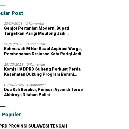
bahan dengan
 Pribadi
ular Post
27/07/2026
0 Komentar
Genjot Pertanian Modern, Bupati
Targetkan Parigi Moutong Jadi
Lumbung Pangan Nasional
29/07/2026
0 Komentar
Rahmawati M Nur Kawal Aspirasi Warga,
Pembenahan Drainase Kota Parigi Jadi
Prioritas
29/07/2026
0 Komentar
Komisi IV DPRD Sulteng Perkuat Perda
Kesehatan Dukung Program Berani
Sehat
02/08/2026
0 Komentar
Dua Kali Beraksi, Pencuri Ayam di Torue
Akhirnya Ditahan Polisi
 Populer
PRD PROVINSI SULAWESI TENGAH