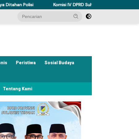
si
Komisi IV DPRD Sulteng Perkuat Perda Kesehatan Dukung
snis
Peristiwa
Sosial Budaya
Tentang Kami