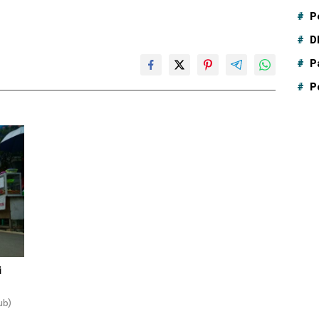
P
D
P
P
i
ub)