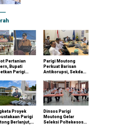
rah
ot Pertanian
Parigi Moutong
rn, Bupati
Perkuat Barisan
etkan Parigi
Antikorupsi, Sekda
tong Jadi
Pimpin Konsultasi
bung Pangan
Bersama KPK
onal
gketa Proyek
Dinsos Parigi
ustakaan Parigi
Moutong Gelar
ong Berlanjut,
Seleksi Poltekesos
raktor Klaim
Bandung, 20 Peserta
ai Pekerjaan
Ikut Ujian