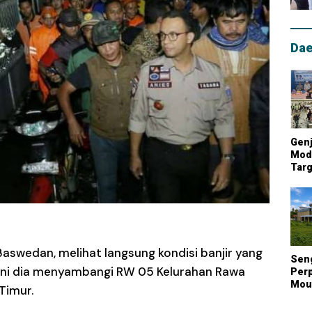
Dae
Genj
Mode
Targ
Mou
Lum
Nasi
Baswedan, melihat langsung kondisi banjir yang
Sen
i ini dia menyambangi RW 05 Kelurahan Rawa
Perp
Mout
Timur.
Kont
Biay