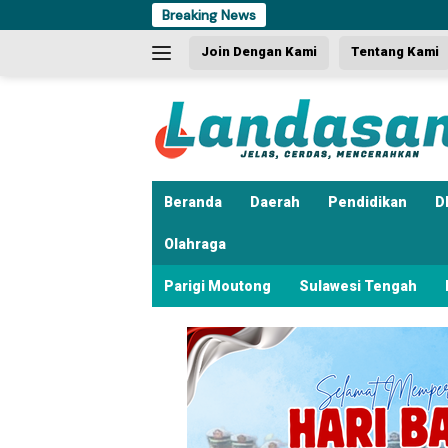
Langsung
Breaking News
ke
Join Dengan Kami
Tentang Kami
konten
Beranda
Daerah
Pendidikan
D
Olahraga
Parigi Moutong
Sulawesi Tengah