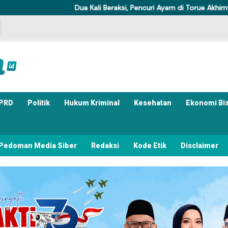
Dua Kali Beraksi, Pencuri Ayam di Torue Akhirnya Ditahan Poli
PRD
Politik
Hukum Kriminal
Kesehatan
Ekonomi Bi
Pedoman Media Siber
Redaksi
Kode Etik
Disclaimer