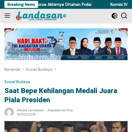
Langsung
curi Ayam di Torue Akhirnya Ditahan Polisi
Breaking News
Komisi IV DPRD S
ke
konten
Beranda
Sosial Budaya
Sosial Budaya
Saat Bepe Kehilangan Medali Juara
Piala Presiden
Media Landasan
-
Sepakbola Kita
19/02/2018