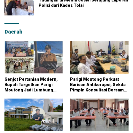
Polisi dari Kades Tolai
Daerah
Genjot Pertanian Modern,
Parigi Moutong Perkuat
Bupati Targetkan Parigi
Barisan Antikorupsi, Sekda
Moutong Jadi Lumbung
Pimpin Konsultasi Bersama
Pangan Nasional
KPK