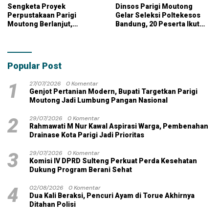
Sengketa Proyek
Dinsos Parigi Moutong
Perpustakaan Parigi
Gelar Seleksi Poltekesos
Moutong Berlanjut,
Bandung, 20 Peserta Ikut
Kontraktor Klaim Biayai
Ujian
Pekerjaan Tambahan
dengan Dana Pribadi
Popular Post
1
27/07/2026
0 Komentar
Genjot Pertanian Modern, Bupati Targetkan Parigi
Moutong Jadi Lumbung Pangan Nasional
2
29/07/2026
0 Komentar
Rahmawati M Nur Kawal Aspirasi Warga, Pembenahan
Drainase Kota Parigi Jadi Prioritas
3
29/07/2026
0 Komentar
Komisi IV DPRD Sulteng Perkuat Perda Kesehatan
Dukung Program Berani Sehat
4
02/08/2026
0 Komentar
Dua Kali Beraksi, Pencuri Ayam di Torue Akhirnya
Ditahan Polisi