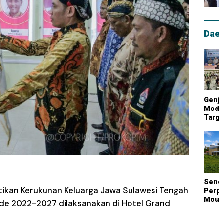
Dae
Genj
Mode
Targ
Mou
Lum
Nasi
Sen
tikan Kerukunan Keluarga Jawa Sulawesi Tengah
Perp
Mout
de 2022-2027 dilaksanakan di Hotel Grand
Kont
Biay