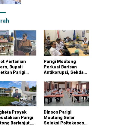
rah
ot Pertanian
Parigi Moutong
rn, Bupati
Perkuat Barisan
etkan Parigi
Antikorupsi, Sekda
tong Jadi
Pimpin Konsultasi
bung Pangan
Bersama KPK
onal
gketa Proyek
Dinsos Parigi
ustakaan Parigi
Moutong Gelar
ong Berlanjut,
Seleksi Poltekesos
raktor Klaim
Bandung, 20 Peserta
ai Pekerjaan
Ikut Ujian