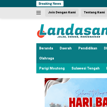
Langsung
Breaking News
Du
ke
Join Dengan Kami
Tentang Kami
konten
Beranda
Daerah
Pendidikan
D
Olahraga
Parigi Moutong
Sulawesi Tengah