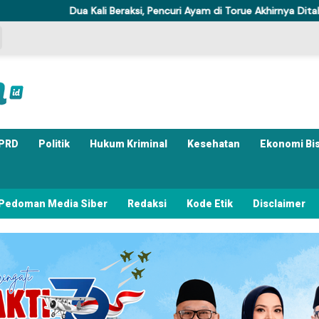
a Kali Beraksi, Pencuri Ayam di Torue Akhirnya Ditahan Polisi
PRD
Politik
Hukum Kriminal
Kesehatan
Ekonomi Bi
Pedoman Media Siber
Redaksi
Kode Etik
Disclaimer