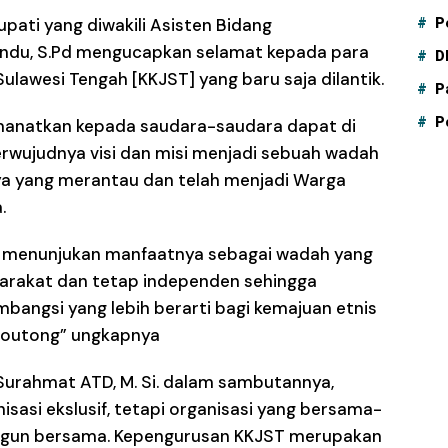
ati yang diwakili Asisten Bidang
P
andu, S.Pd mengucapkan selamat kepada para
D
lawesi Tengah [KKJST] yang baru saja dilantik.
P
P
manatkan kepada saudara-saudara dapat di
wujudnya visi dan misi menjadi sebuah wadah
ya yang merantau dan telah menjadi Warga
.
at menunjukan manfaatnya sebagai wadah yang
rakat dan tetap independen sehingga
bangsi yang lebih berarti bagi kemajuan etnis
Moutong” ungkapnya
Surahmat ATD, M. Si. dalam sambutannya,
sasi ekslusif, tetapi organisasi yang bersama-
ngun bersama. Kepengurusan KKJST merupakan