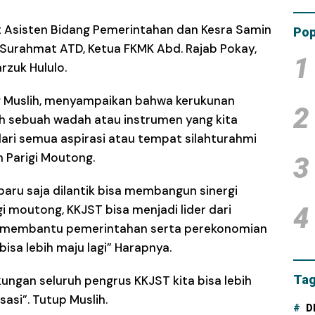
Tam
Dana
t Asisten Bidang Pemerintahan dan Kesra Samin
Pop
Surahmat ATD, Ketua FKMK Abd. Rajab Pokay,
1
rzuk Hululo.
g Muslih, menyampaikan bahwa kerukunan
2
ah sebuah wadah atau instrumen yang kita
ri semua aspirasi atau tempat silahturahmi
 Parigi Moutong.
3
aru saja dilantik bisa membangun sinergi
 moutong, KKJST bisa menjadi lider dari
4
uk membantu pemerintahan serta perekonomian
sa lebih maju lagi” Harapnya.
Tag
ungan seluruh pengrus KKJST kita bisa lebih
asi”. Tutup Muslih.
D