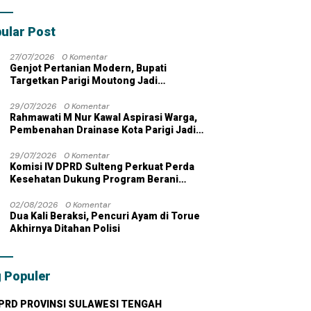
bahan dengan
 Pribadi
ular Post
27/07/2026
0 Komentar
Genjot Pertanian Modern, Bupati
Targetkan Parigi Moutong Jadi
Lumbung Pangan Nasional
29/07/2026
0 Komentar
Rahmawati M Nur Kawal Aspirasi Warga,
Pembenahan Drainase Kota Parigi Jadi
Prioritas
29/07/2026
0 Komentar
Komisi IV DPRD Sulteng Perkuat Perda
Kesehatan Dukung Program Berani
Sehat
02/08/2026
0 Komentar
Dua Kali Beraksi, Pencuri Ayam di Torue
Akhirnya Ditahan Polisi
 Populer
PRD PROVINSI SULAWESI TENGAH