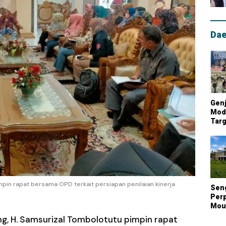
Dae
Genj
Mode
Targ
Mou
Lum
Nasi
mpin rapat bersama OPD terkait persiapan penilaian kinerja
Sen
Perp
Mout
Kont
ng, H. Samsurizal Tombolotutu pimpin rapat
Biay