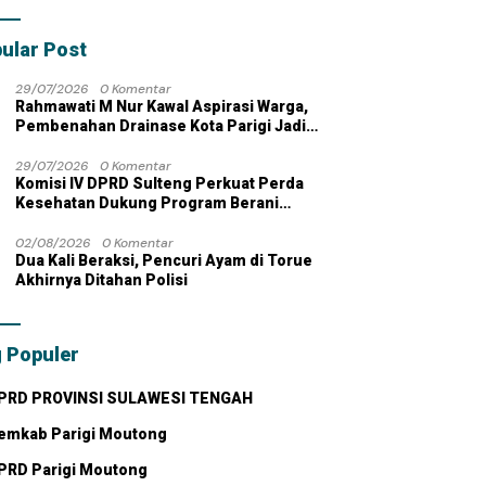
bahan dengan
 Pribadi
ular Post
29/07/2026
0 Komentar
Rahmawati M Nur Kawal Aspirasi Warga,
Pembenahan Drainase Kota Parigi Jadi
Prioritas
29/07/2026
0 Komentar
Komisi IV DPRD Sulteng Perkuat Perda
Kesehatan Dukung Program Berani
Sehat
02/08/2026
0 Komentar
Dua Kali Beraksi, Pencuri Ayam di Torue
Akhirnya Ditahan Polisi
 Populer
PRD PROVINSI SULAWESI TENGAH
emkab Parigi Moutong
PRD Parigi Moutong