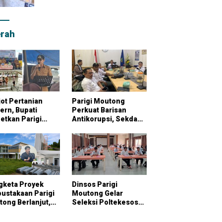
rah
ot Pertanian
Parigi Moutong
rn, Bupati
Perkuat Barisan
etkan Parigi
Antikorupsi, Sekda
tong Jadi
Pimpin Konsultasi
bung Pangan
Bersama KPK
onal
gketa Proyek
Dinsos Parigi
ustakaan Parigi
Moutong Gelar
ong Berlanjut,
Seleksi Poltekesos
raktor Klaim
Bandung, 20 Peserta
ai Pekerjaan
Ikut Ujian