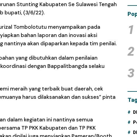
enurunan Stunting Kabupaten Se Sulawesi Tengah
Tam
Dana
 bupati, (3/6/22).
Pop
1
urizal Tombolotutu menyampaikan pada
nyiapkan bahan laporan dan inovasi aksi
g nantinya akan dipaparkan kepada tim penilai.
2
 bahan yang dibutuhkan dalam penilaian
rkoordinasi dengan Bappalitbangda selaku
3
demi meraih yang terbaik buat daerah, cek
emuanya harus dilaksanakan dan sukses” pinta
Tag
D
n dalam kegiatan ini nantinya semua
P
 bersama TP PKK Kabupaten dan TP PKK
D
kan dinilai juga menyiapkan Pameran/Booth