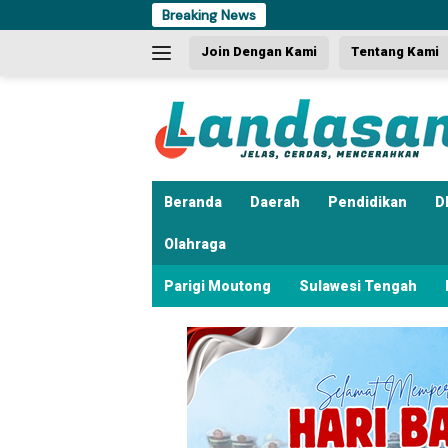
Langsung
Breaking News
Dua Kali Beraks
ke
Join Dengan Kami
Tentang Kami
konten
Beranda
Daerah
Pendidikan
D
Olahraga
Parigi Moutong
Sulawesi Tengah