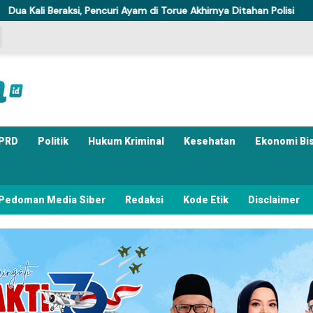
i, Pencuri Ayam di Torue Akhirnya Ditahan Polisi
Komisi IV 
PRD
Politik
Hukum Kriminal
Kesehatan
Ekonomi Bi
Pedoman Media Siber
Redaksi
Kode Etik
Disclaimer