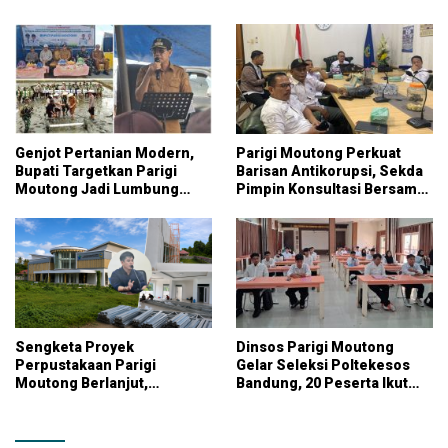
Genjot Pertanian Modern,
Parigi Moutong Perkuat
Bupati Targetkan Parigi
Barisan Antikorupsi, Sekda
Moutong Jadi Lumbung
Pimpin Konsultasi Bersama
Pangan Nasional
KPK
Sengketa Proyek
Dinsos Parigi Moutong
Perpustakaan Parigi
Gelar Seleksi Poltekesos
Moutong Berlanjut,
Bandung, 20 Peserta Ikut
Kontraktor Klaim Biayai
Ujian
Pekerjaan Tambahan
dengan Dana Pribadi