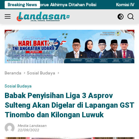
Langsung
ncuri Ayam di Torue Akhirnya Ditahan Polisi
Breaking News
Komisi IV DPRD 
ke
konten
Beranda
Sosial Budaya
Sosial Budaya
Babak Penyisihan Liga 3 Asprov
Sulteng Akan Digelar di Lapangan GST
Tinombo dan Kilongan Luwuk
Media Landasan
22/09/2022