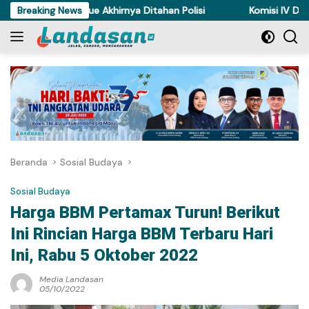
Langsung
i Ayam di Torue Akhirnya Ditahan Polisi
Breaking News
Komisi IV DPRD Sul
ke
konten
Beranda
Sosial Budaya
Sosial Budaya
Harga BBM Pertamax Turun! Berikut
Ini Rincian Harga BBM Terbaru Hari
Ini, Rabu 5 Oktober 2022
Media Landasan
05/10/2022