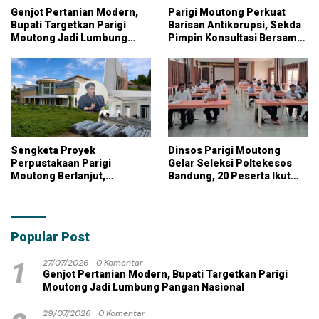
Genjot Pertanian Modern,
Parigi Moutong Perkuat
Bupati Targetkan Parigi
Barisan Antikorupsi, Sekda
Moutong Jadi Lumbung
Pimpin Konsultasi Bersama
Pangan Nasional
KPK
Sengketa Proyek
Dinsos Parigi Moutong
Perpustakaan Parigi
Gelar Seleksi Poltekesos
Moutong Berlanjut,
Bandung, 20 Peserta Ikut
Kontraktor Klaim Biayai
Ujian
Pekerjaan Tambahan
dengan Dana Pribadi
Popular Post
1
27/07/2026
0 Komentar
Genjot Pertanian Modern, Bupati Targetkan Parigi
Moutong Jadi Lumbung Pangan Nasional
29/07/2026
0 Komentar