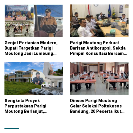
Genjot Pertanian Modern,
Parigi Moutong Perkuat
Bupati Targetkan Parigi
Barisan Antikorupsi, Sekda
Moutong Jadi Lumbung
Pimpin Konsultasi Bersama
Pangan Nasional
KPK
Sengketa Proyek
Dinsos Parigi Moutong
Perpustakaan Parigi
Gelar Seleksi Poltekesos
Moutong Berlanjut,
Bandung, 20 Peserta Ikut
Kontraktor Klaim Biayai
Ujian
Pekerjaan Tambahan
dengan Dana Pribadi