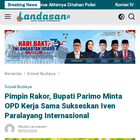
Langsung
uri Ayam di Torue Akhirnya Ditahan Polisi
Breaking News
Komisi IV DPRD Su
ke
konten
Beranda
Sosial Budaya
Sosial Budaya
Pimpin Rakor, Bupati Parimo Minta
OPD Kerja Sama Sukseskan Iven
Paralayang Internasional
Media Landasan
15/10/2022